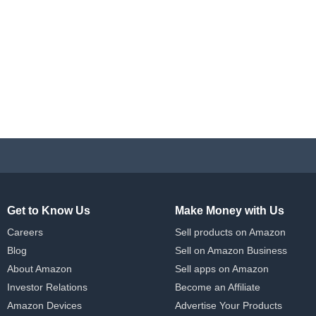
Get to Know Us
Make Money with Us
Careers
Sell products on Amazon
Blog
Sell on Amazon Business
About Amazon
Sell apps on Amazon
Investor Relations
Become an Affiliate
Amazon Devices
Advertise Your Products