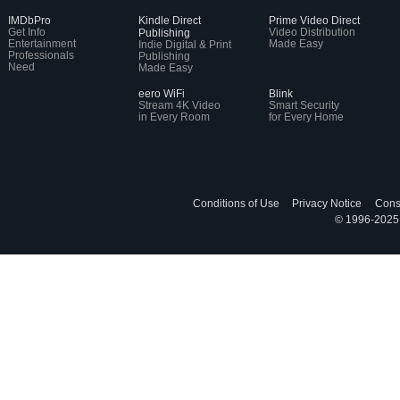
IMDbPro
Kindle Direct
Prime Video Direct
Get Info
Video Distribution
Publishing
Entertainment
Made Easy
Indie Digital & Print
Professionals
Publishing
Need
Made Easy
eero WiFi
Blink
Stream 4K Video
Smart Security
in Every Room
for Every Home
Conditions of Use
Privacy Notice
Cons
© 1996-2025, 