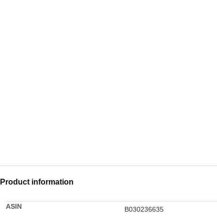
Product information
ASIN
B030236635