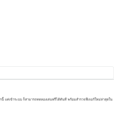
กนี้ แค่เข้าระบบ ก็สามารถทดลองเล่นฟรีได้ทันที พร้อมสำรวจฟีเจอร์ใหม่ล่าสุดใน