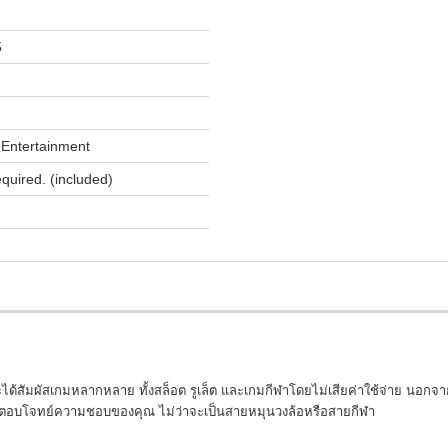
5
Entertainment
equired. (included)
ะได้สัมผัสเกมหลากหลาย ทั้งสล็อต รูเล็ต และเกมกีฬาโดยไม่เสียค่าใช้จ่าย นอกจา
ที่ตอบโจทย์ความชอบของคุณ ไม่ว่าจะเป็นสายหมุนวงล้อหรือสายกีฬา