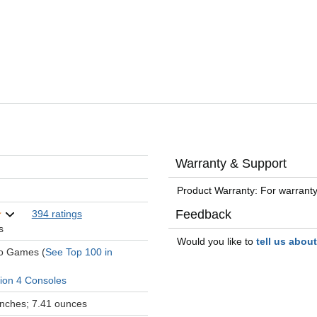
Warranty & Support
Product Warranty: For warranty
Feedback
394 ratings
s
Would you like to
tell us abou
eo Games (
See Top 100 in
tion 4 Consoles
 inches; 7.41 ounces