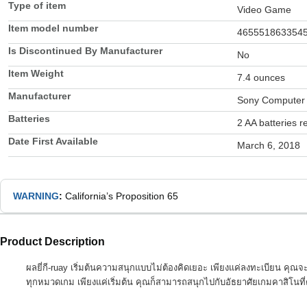
Type of item
Video Game
Item model number
465551863354
Is Discontinued By Manufacturer
No
Item Weight
7.4 ounces
Manufacturer
Sony Computer 
Batteries
2 AA batteries r
Date First Available
March 6, 2018
WARNING
:
California’s Proposition 65
Product Description
ผลยี่กี-ruay เริ่มต้นความสนุกแบบไม่ต้องคิดเยอะ เพียงแค่ลงทะเบียน คุณจ
ทุกหมวดเกม เพียงแค่เริ่มต้น คุณก็สามารถสนุกไปกับอัธยาศัยเกมคาสิโน