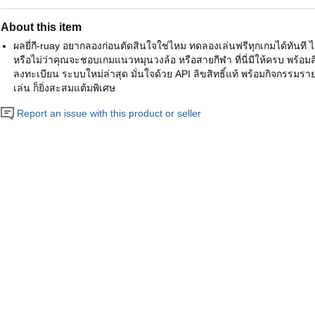
About this item
ผลยี่กี-ruay อยากลองก่อนตัดสินใจใช่ไหม ทดลองเล่นฟรีทุกเกมได้ทันที ไม่
หรือไม่ว่าคุณจะชอบเกมแนวหมุนวงล้อ หรือสายกีฬา ที่นี่มีให้ครบ พร้อ
ลงทะเบียน ระบบใหม่ล่าสุด มั่นใจด้วย API ลิขสิทธิ์แท้ พร้อมกิจกรรมรายวัน
เล่น ก็ยิ่งสะสมแต้มพิเศษ
Report an issue with this product or seller