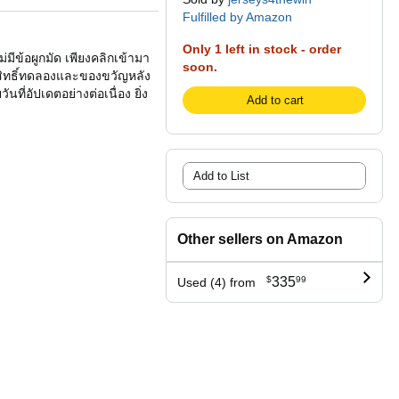
Fulfilled by Amazon
Only 1 left in stock - order
มีข้อผูกมัด เพียงคลิกเข้ามา
soon.
มสิทธิ์ทดลองและของขวัญหลัง
ที่อัปเดตอย่างต่อเนื่อง ยิ่ง
Add to cart
Add to List
Other sellers on Amazon
$
335
99
Used (4) from