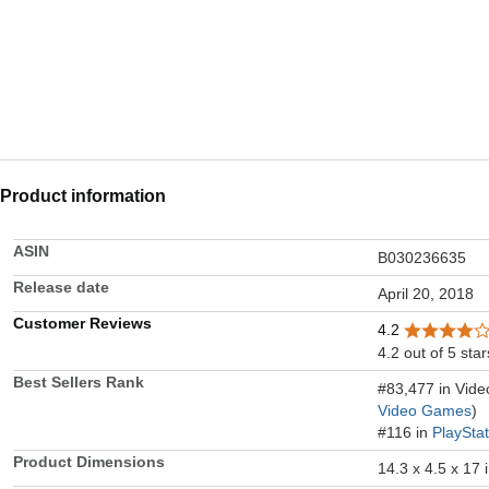
Product information
ASIN
B030236635
Release date
April 20, 2018
Customer Reviews
4.2
4.2 out of 5 star
Best Sellers Rank
#83,477 in Vid
Video Games
)
#116 in
PlaySta
Product Dimensions
14.3 x 4.5 x 17