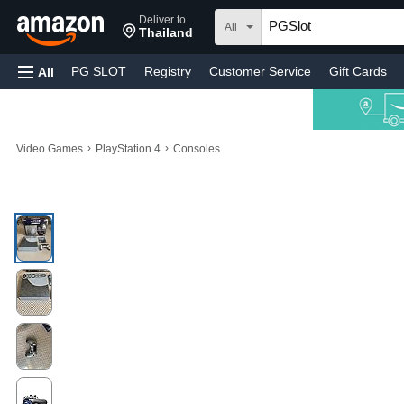
Deliver to
All
Thailand
PG SLOT
Registry
Customer Service
Gift Cards
All
›
›
Video Games
PlayStation 4
Consoles