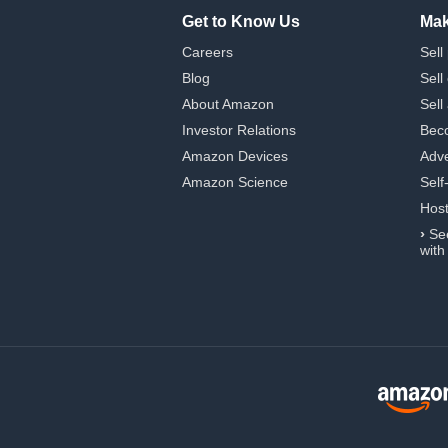
Get to Know Us
Mak
Careers
Sell
Blog
Sell
About Amazon
Sell
Investor Relations
Beco
Amazon Devices
Adve
Amazon Science
Self
Hos
›
Se
with