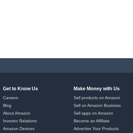
Get to Know Us
Make Money with Us
Careers
Sell products on Amazon
Blog
Sell on Amazon Business
About Amazon
Sell apps on Amazon
Investor Relations
Become an Affiliate
Amazon Devices
Advertise Your Products