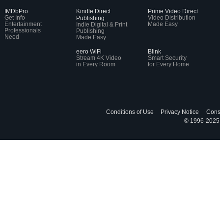
IMDbPro
Kindle Direct
Prime Video Direct
Get Info
Video Distribution
Publishing
Entertainment
Made Easy
Indie Digital & Print
Professionals
Publishing
Need
Made Easy
eero WiFi
Blink
Stream 4K Video
Smart Security
in Every Room
for Every Home
Conditions of Use
Privacy Notice
Cons
© 1996-2025, 