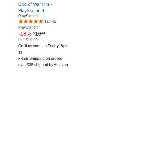
God of War Hits -
PlayStation 4
PlayStation
11,442
PlayStation 4
-18%
16
$
43
List:
$19.99
Get it as soon as
Friday, Apr
11
FREE Shipping on orders
over $35 shipped by Amazon