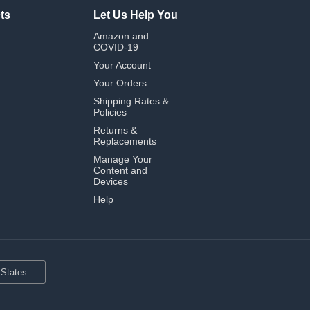
ts
Let Us Help You
Amazon and
COVID-19
Your Account
Your Orders
Shipping Rates &
Policies
Returns &
Replacements
Manage Your
Content and
Devices
Help
 States