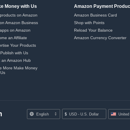
e Money with Us
Amazon Payment Produc
 products on Amazon
Amazon Business Card
 on Amazon Business
Shop with Points
 apps on Amazon
Reload Your Balance
me an Affiliate
Amazon Currency Converter
rtise Your Products
-Publish with Us
t an Amazon Hub
e More Make Money
 Us
English
$
USD - U.S. Dollar
United