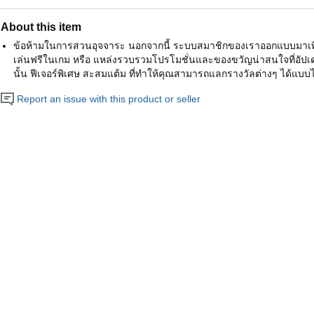
About this item
ข้อห้ามในการสวนอุจจาระ นอกจากนี้ ระบบสมาชิกของเราออกแบบมาเพื
เล่นฟรีในเกม หรือ แหล่งรวบรวมโปรโมชั่นและของขวัญน่าสนใจที่อัปเด
นั้น ฟีเจอร์พิเศษ สะสมแต้ม ที่ทำให้คุณสามารถแลกรางวัลต่างๆ ได้แบบไม่
Report an issue with this product or seller