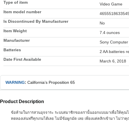
Type of item
Video Game
Item model number
465551863354
Is Discontinued By Manufacturer
No
Item Weight
7.4 ounces
Manufacturer
Sony Computer 
Batteries
2 AA batteries r
Date First Available
March 6, 2018
WARNING
:
California’s Proposition 65
Product Description
ข้อห้ามในการสวนอุจจาระ ระบบสมาชิกของเรานั้นออกแบบมาเพื่อให้คุณได้รั
ทดลองเล่นฟรีทุกเกมได้เลย ไม่มีข้อผูกมัด เลย เพียงแค่คลิกเข้ามา ไม่