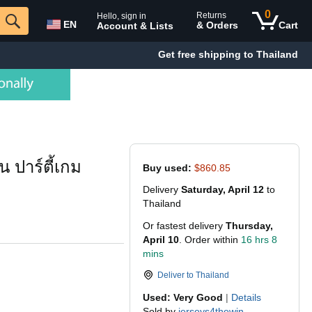
0
Returns
Hello, sign in
EN
& Orders
Cart
Account & Lists
Get free shipping to Thailand
 ปาร์ตี้เกม
Buy used:
$860.85
Delivery
Saturday, April 12
to
Thailand
Or fastest delivery
Thursday,
April 10
. Order within
16 hrs 8
mins
Deliver to
Thailand
Used: Very Good
|
Details
Sold by
jerseys4thewin