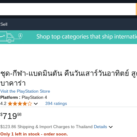
Sell
ชุด-กีฬา-แบดมินตัน คืนวันเสาร์วันอาทิตย์ 
บาคาร่า
Visit the PlayStation Store
Platform :
PlayStation 4
4.2
394 ratings
719
$
98
$123.86 Shipping & Import Charges to Thailand
Details
Only 1 left in stock - order soon.