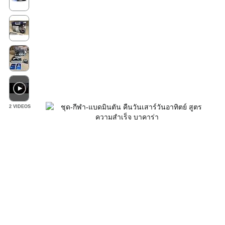
2 VIDEOS