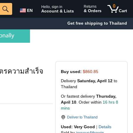
0
Returns
Hello, sign in
EN
& Orders
Cart
Account & Lists
Get free shipping to Thailand
สูตรความสำเร็จ
Buy used:
$860.85
Delivery
Saturday, April 12
to
Thailand
Or fastest delivery
Thursday,
April 10
. Order within
16 hrs 8
mins
Deliver to
Thailand
Used: Very Good
|
Details
Sold by
jerseys4thewin