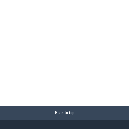
Back to top