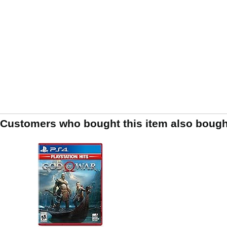
Customers who bought this item also bough