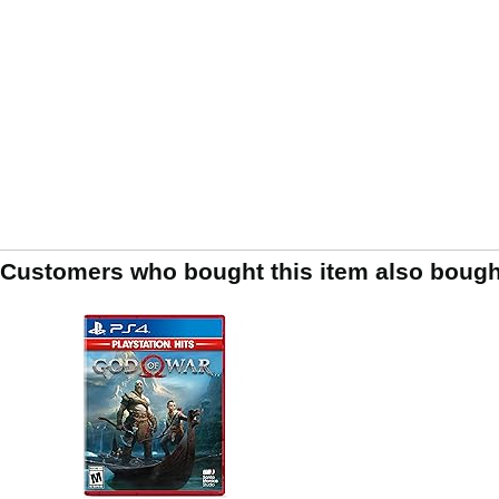
Customers who bought this item also bough