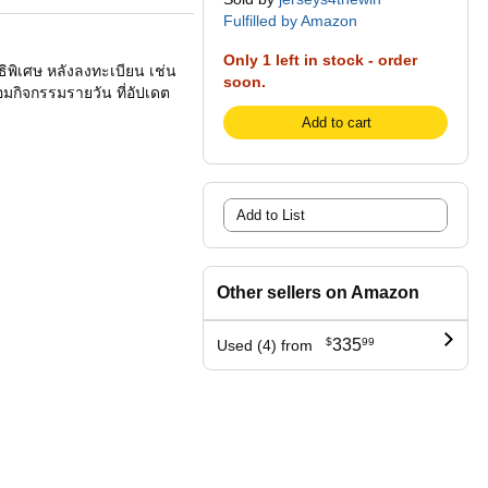
Fulfilled by Amazon
Only 1 left in stock - order
ธิพิเศษ หลังลงทะเบียน เช่น
soon.
้อมกิจกรรมรายวัน ที่อัปเดต
Add to cart
Add to List
Other sellers on Amazon
$
335
99
Used (4) from