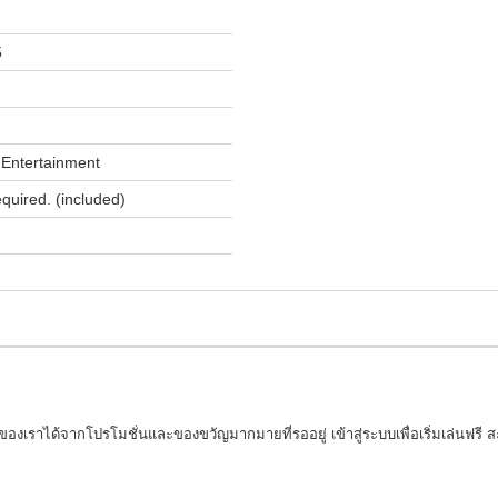
5
Entertainment
equired. (included)
เศษของเราได้จากโปรโมชั่นและของขวัญมากมายที่รออยู่ เข้าสู่ระบบเพื่อเริ่มเล