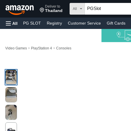
Deliver to
All
Thailand
PG SLOT
Registry
Customer Service
Gift Cards
All
›
›
Video Games
PlayStation 4
Consoles