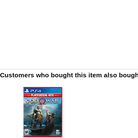
Customers who bought this item also bough