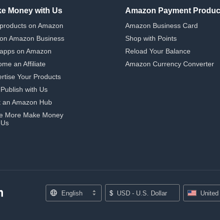
e Money with Us
Amazon Payment Produc
 products on Amazon
Amazon Business Card
 on Amazon Business
Shop with Points
 apps on Amazon
Reload Your Balance
me an Affiliate
Amazon Currency Converter
rtise Your Products
-Publish with Us
t an Amazon Hub
e More Make Money
 Us
English
$
USD - U.S. Dollar
United