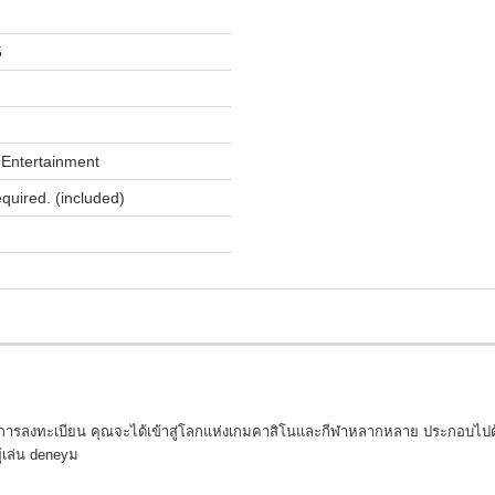
5
Entertainment
equired. (included)
การลงทะเบียน คุณจะได้เข้าสู่โลกแห่งเกมคาสิโนและกีฬาหลากหลาย ประกอบไปด้วยสล
ู้เล่น deneyม