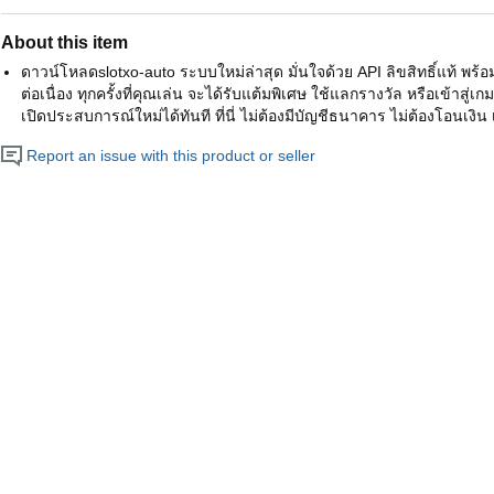
About this item
ดาวน์โหลดslotxo-auto ระบบใหม่ล่าสุด มั่นใจด้วย API ลิขสิทธิ์แท้ พร้อ
ต่อเนื่อง ทุกครั้งที่คุณเล่น จะได้รับแต้มพิเศษ ใช้แลกรางวัล หรือเข้าสู่เก
เปิดประสบการณ์ใหม่ได้ทันที ที่นี่ ไม่ต้องมีบัญชีธนาคาร ไม่ต้องโอนเงิน 
Report an issue with this product or seller