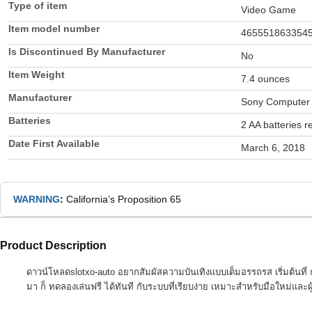
Type of item
Video Game
Item model number
465551863354
Is Discontinued By Manufacturer
No
Item Weight
7.4 ounces
Manufacturer
Sony Computer 
Batteries
2 AA batteries r
Date First Available
March 6, 2018
WARNING
:
California’s Proposition 65
Product Description
ดาวน์โหลดslotxo-auto อยากสัมผัสความบันเทิงแบบเต็มอรรถรส เริ่มต้นที่ 
มา ก็ ทดลองเล่นฟรี ได้ทันที กับระบบที่เรียบง่าย เหมาะสำหรับมือใหม่และผ