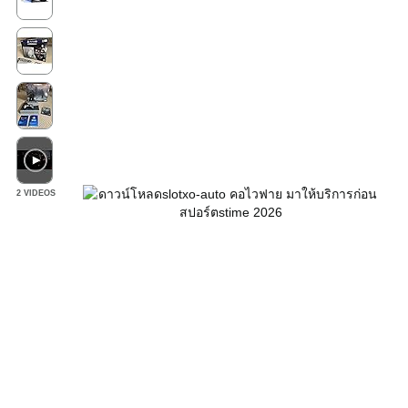
2 VIDEOS