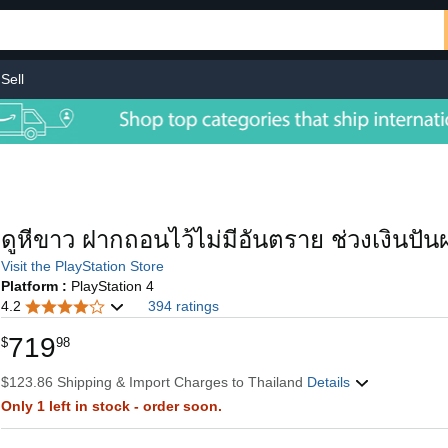
Sell
ดูหีขาว ฝากถอนไว้ไม่มีอันตราย ช่วงเงินปั
Visit the PlayStation Store
Platform :
PlayStation 4
4.2
394 ratings
719
$
98
$123.86 Shipping & Import Charges to Thailand
Details
Only 1 left in stock - order soon.