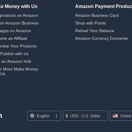
e Money with Us
Amazon Payment Produc
 products on Amazon
Amazon Business Card
 on Amazon Business
Shop with Points
 apps on Amazon
Reload Your Balance
me an Affiliate
Amazon Currency Converter
rtise Your Products
-Publish with Us
t an Amazon Hub
e More Make Money
 Us
English
$
USD - U.S. Dollar
United