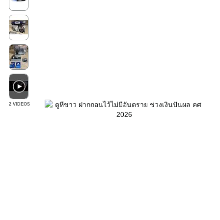
2 VIDEOS