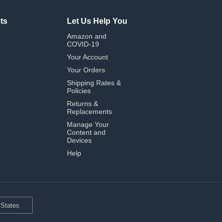
ts
Let Us Help You
Amazon and
COVID-19
Your Account
Your Orders
Shipping Rates &
Policies
Returns &
Replacements
Manage Your
Content and
Devices
Help
 States