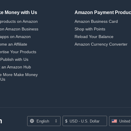
e Money with Us
Amazon Payment Produc
 products on Amazon
Amazon Business Card
 on Amazon Business
Shop with Points
 apps on Amazon
Reload Your Balance
me an Affiliate
Amazon Currency Converter
rtise Your Products
-Publish with Us
t an Amazon Hub
e More Make Money
 Us
English
$
USD - U.S. Dollar
United