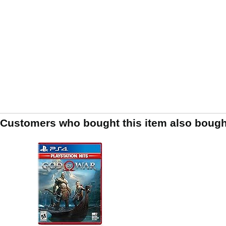
Customers who bought this item also bough