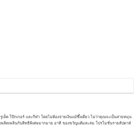
เล็ต โป๊กเกอร์ และกีฬา โดยไม่ต้องจ่ายเงินแม้ซึ้งเดียว ไม่ว่าคุณจะเป็นสายหมุน
คุณเพลิดเพลินกับสิทธิพิเศษมากมาย อาทิ ของขวัญแต้มสะสม โปรโมชั่นรายสัปดาห์