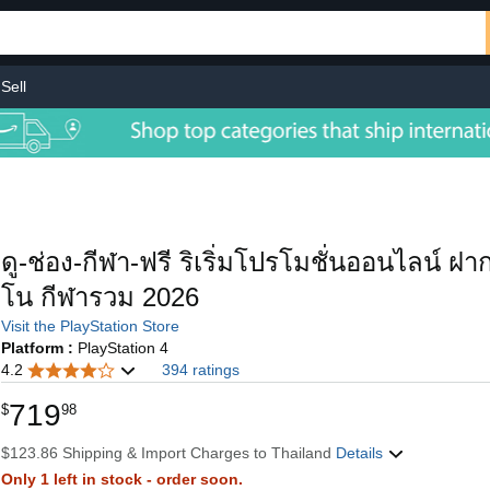
Sell
ดู-ช่อง-กีฬา-ฟรี ริเริ่มโปรโมชั่นออนไลน์ 
โน กีฬารวม 2026
Visit the PlayStation Store
Platform :
PlayStation 4
4.2
394 ratings
719
$
98
$123.86 Shipping & Import Charges to Thailand
Details
Only 1 left in stock - order soon.