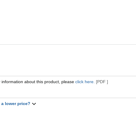
 information about this product, please
click here.
[PDF ]
t a lower price?