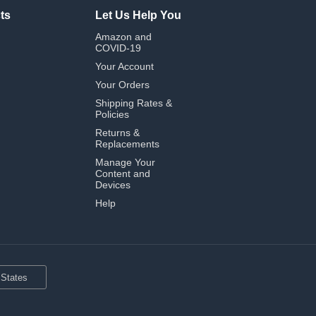
ts
Let Us Help You
Amazon and
COVID-19
Your Account
Your Orders
Shipping Rates &
Policies
Returns &
Replacements
Manage Your
Content and
Devices
Help
 States