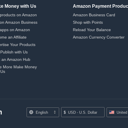
e Money with Us
Amazon Payment Produc
 products on Amazon
Amazon Business Card
 on Amazon Business
Shop with Points
 apps on Amazon
Reload Your Balance
me an Affiliate
Amazon Currency Converter
rtise Your Products
-Publish with Us
t an Amazon Hub
e More Make Money
 Us
English
$
USD - U.S. Dollar
United