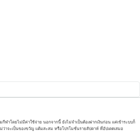
ฬาโดยไม่มีค่าใช้จ่าย นอกจากนี้ ยังไม่จำเป็นต้องฝากเงินก่อน แค่เข้าระบบก็
ม่ว่าจะเป็นของขวัญ แต้มสะสม หรือโปรโมชั่นรายสัปดาห์ ที่อัปเดตเสมอ