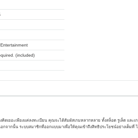
5
Entertainment
equired. (included)
ิดเยอะเพียงแค่ลงทะเบียน คุณจะได้สัมผัสเกมหลากหลาย ทั้งสล็อต รูเล็ต และเกมกี
จากนั้น ระบบสมาชิกที่ออกแบบมาเพื่อให้คุณเข้าถึงสิทธิประโยชน์อย่างเต็มที่ ไ