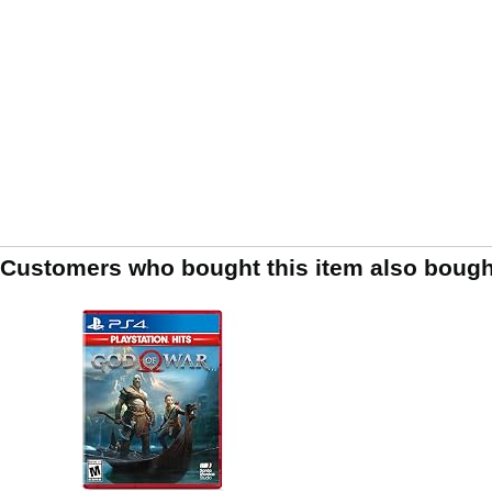
Customers who bought this item also bough