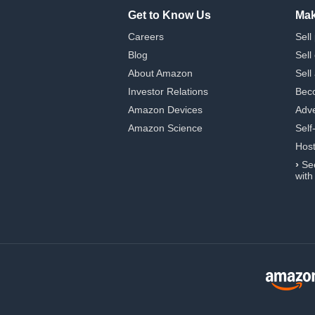
Get to Know Us
Mak
Careers
Sell
Blog
Sell
About Amazon
Sell
Investor Relations
Beco
Amazon Devices
Adve
Amazon Science
Self
Hos
›
Se
with