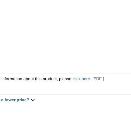
 information about this product, please
click here.
[PDF ]
t a lower price?