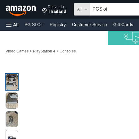
Deliver to
All
Thailand
PG SLOT
Registry
Customer Service
Gift Cards
All
›
›
Video Games
PlayStation 4
Consoles