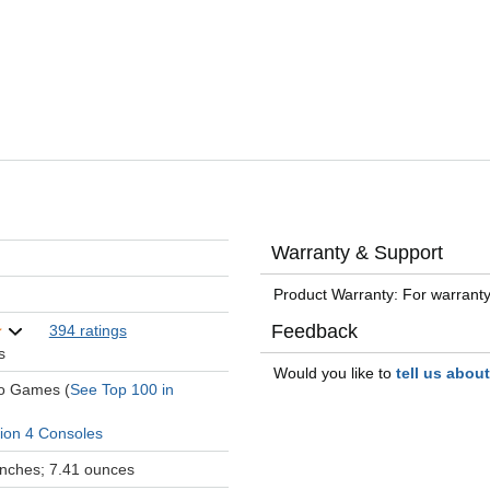
Warranty & Support
Product Warranty: For warranty
Feedback
394 ratings
s
Would you like to
tell us abou
eo Games (
See Top 100 in
tion 4 Consoles
 inches; 7.41 ounces