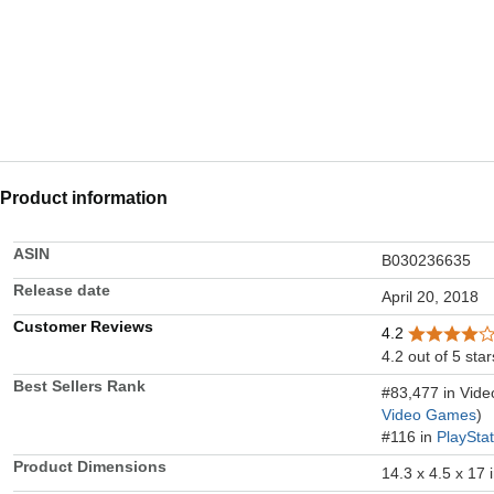
Product information
ASIN
B030236635
Release date
April 20, 2018
Customer Reviews
4.2
4.2 out of 5 star
Best Sellers Rank
#83,477 in Vid
Video Games
)
#116 in
PlaySta
Product Dimensions
14.3 x 4.5 x 17