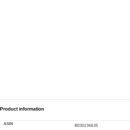
Product information
ASIN
B030236635