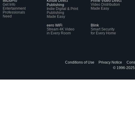
IMDbPro
Kindle Direct
Prime Video Direct
Get Info
Video Distribution
Publishing
Entertainment
Made Easy
Indie Digital & Print
Professionals
Publishing
Need
Made Easy
eero WiFi
Blink
Stream 4K Video
Smart Security
in Every Room
for Every Home
Conditions of Use
Privacy Notice
Cons
© 1996-2025, 