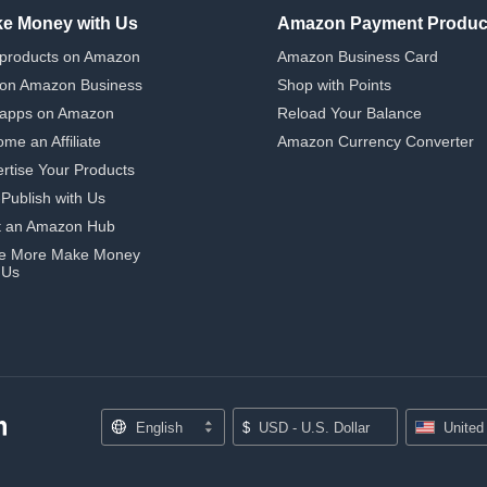
e Money with Us
Amazon Payment Produc
 products on Amazon
Amazon Business Card
 on Amazon Business
Shop with Points
 apps on Amazon
Reload Your Balance
me an Affiliate
Amazon Currency Converter
rtise Your Products
-Publish with Us
t an Amazon Hub
e More Make Money
 Us
English
$
USD - U.S. Dollar
United