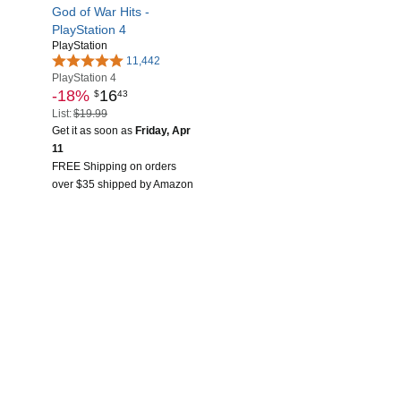
God of War Hits -
PlayStation 4
PlayStation
11,442
PlayStation 4
-18%
16
$
43
List:
$19.99
Get it as soon as
Friday, Apr
11
FREE Shipping on orders
over $35 shipped by Amazon