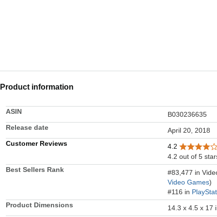
Product information
ASIN
B030236635
Release date
April 20, 2018
Customer Reviews
4.2
4.2 out of 5 star
Best Sellers Rank
#83,477 in Vid
Video Games
)
#116 in
PlaySta
Product Dimensions
14.3 x 4.5 x 17