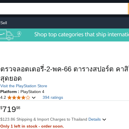
Sell
ตรวจลอตเตอรี่-2-พค-66 ตารางสปอร์ต คาสิ
สุดยอด
Visit the PlayStation Store
Platform :
PlayStation 4
4.2
394 ratings
719
$
98
$123.86 Shipping & Import Charges to Thailand
Details
Only 1 left in stock - order soon.