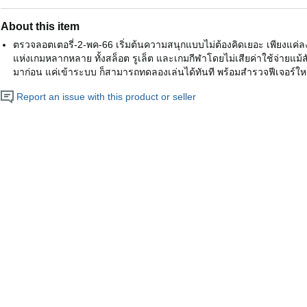
About this item
ตรวจลอตเตอรี่-2-พค-66 เริ่มต้นความสนุกแบบไม่ต้องคิดเยอะ เพียงแค่ล
แห่งเกมหลากหลาย ทั้งสล็อต รูเล็ต และเกมกีฬาโดยไม่เสียค่าใช้จ่ายแม้ส
มาก่อน แค่เข้าระบบ ก็สามารถทดลองเล่นได้ทันที พร้อมสำรวจฟีเจอร์ให
Report an issue with this product or seller