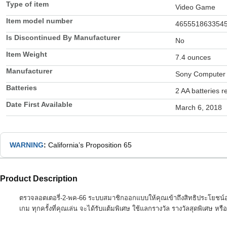
Type of item
Video Game
Item model number
465551863354
Is Discontinued By Manufacturer
No
Item Weight
7.4 ounces
Manufacturer
Sony Computer 
Batteries
2 AA batteries r
Date First Available
March 6, 2018
WARNING
:
California’s Proposition 65
Product Description
ตรวจลอตเตอรี่-2-พค-66 ระบบสมาชิกออกแบบให้คุณเข้าถึงสิทธิประโยชน์อย
เกม ทุกครั้งที่คุณเล่น จะได้รับแต้มพิเศษ ใช้แลกรางวัล รางวัลสุดพิเศษ หรือ