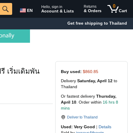
0
Returns
Hello, sign in
EN
& Orders
Cart
Account & Lists
Get free shipping to Thailand
เริ่มเดิมพัน
Buy used:
$860.85
Delivery
Saturday, April 12
to
Thailand
Or fastest delivery
Thursday,
April 10
. Order within
16 hrs 8
mins
Deliver to
Thailand
Used: Very Good
|
Details
Sold by
jerseys4thewin