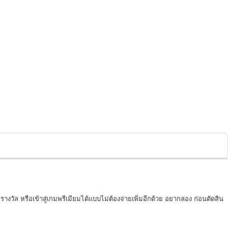
งวัล หรือเข้าสู่เกมพรีเมียมได้แบบไม่ต้องจ่ายเพิ่มอีกด้วย อยากลอง ก่อนตัดสิน