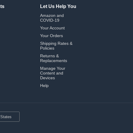
ts
Let Us Help You
Amazon and
COVID-19
Your Account
Your Orders
Shipping Rates &
Policies
Returns &
Replacements
Manage Your
Content and
Devices
Help
 States