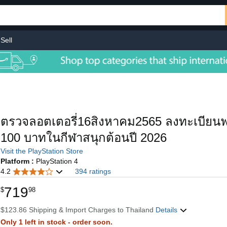
Sell
ตรวจลอตเตอรี่16สิงหาคม2565 ลงทะเบียนฟรี 
100 บาทในกีฬาสนุกต้อนปี 2026
Visit the PlayStation Store
Platform :
PlayStation 4
4.2
394 ratings
719
$
98
$123.86 Shipping & Import Charges to Thailand
Details
Only 1 left in stock - order soon.