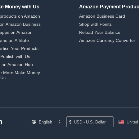
e Money with Us
Amazon Payment Produc
 products on Amazon
Amazon Business Card
 on Amazon Business
Shop with Points
 apps on Amazon
Reload Your Balance
me an Affiliate
Amazon Currency Converter
rtise Your Products
-Publish with Us
t an Amazon Hub
e More Make Money
 Us
English
$
USD - U.S. Dollar
United