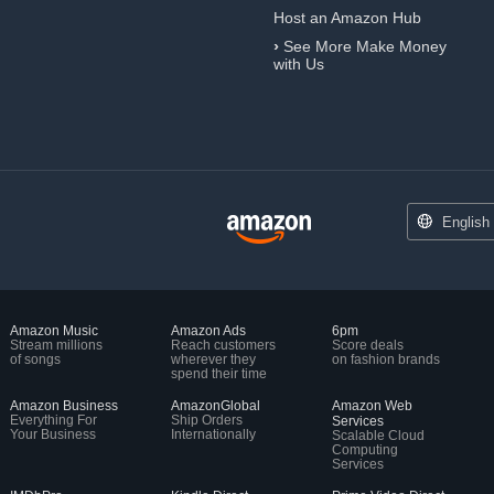
Host an Amazon Hub
›
See More Make Money
with Us
English
Amazon Music
Amazon Ads
6pm
Stream millions
Reach customers
Score deals
of songs
wherever they
on fashion brands
spend their time
Amazon Business
AmazonGlobal
Amazon Web
Everything For
Ship Orders
Services
Your Business
Internationally
Scalable Cloud
Computing
Services