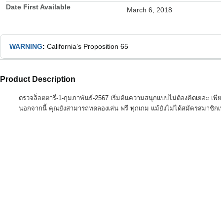
Date First Available
March 6, 2018
WARNING
:
California’s Proposition 65
Product Description
ตรวจล็อตตารี่-1-กุมภาพันธ์-2567 เริ่มต้นความสนุกแบบไม่ต้องคิดเยอะ เพ
นอกจากนี้ คุณยังสามารถทดลองเล่น ฟรี ทุกเกม แม้ยังไม่ได้สมัครสมาชิกเ