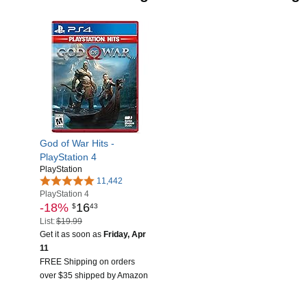
God of War Hits -
PlayStation 4
PlayStation
11,442
PlayStation 4
-18%
16
$
43
List:
$19.99
Get it as soon as
Friday, Apr
11
FREE Shipping on orders
over $35 shipped by Amazon