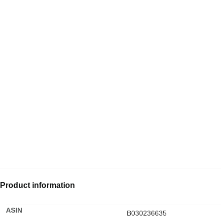
Product information
ASIN
B030236635