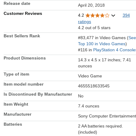
Release date
April 20, 2018
Customer Reviews
4.2
394
ratings
4.2 out of 5 stars
Best Sellers Rank
#83,477 in Video Games (
See
Top 100 in Video Games
)
#116 in
PlayStation 4 Console
Product Dimensions
14.3 x 4.5 x 17 inches; 7.41
ounces
Type of item
Video Game
Item model number
4655518633545
Is Discontinued By Manufacturer
No
Item Weight
7.4 ounces
Manufacturer
Sony Computer Entertainmen
Batteries
2 AA batteries required.
(included)