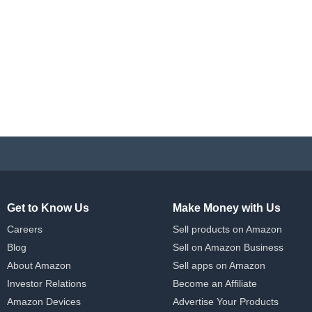
Get to Know Us
Make Money with Us
Careers
Sell products on Amazon
Blog
Sell on Amazon Business
About Amazon
Sell apps on Amazon
Investor Relations
Become an Affiliate
Amazon Devices
Advertise Your Products