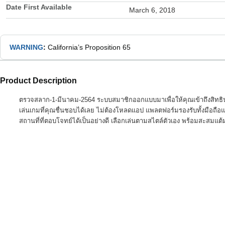
Date First Available
March 6, 2018
WARNING
:
California’s Proposition 65
Product Description
ตรวจสลาก-1-มีนาคม-2564 ระบบสมาชิกออกแบบมาเพื่อให้คุณเข้าถึงสิทธิปร
เล่นเกมที่คุณชื่นชอบได้เลย ไม่ต้องโหลดแอป แพลตฟอร์มรองรับทั้งมือถ
สถานที่ที่ตอบโจทย์ได้เป็นอย่างดี เลือกเล่นตามสไตล์ตัวเอง พร้อมสะสม