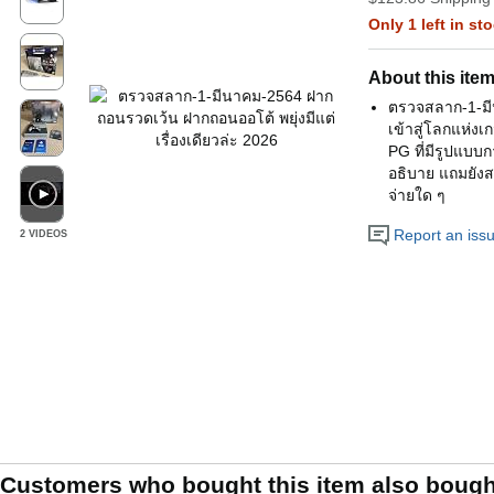
Only 1 left in st
About this ite
ตรวจสลาก-1-มี
เข้าสู่โลกแห่ง
PG ที่มีรูปแบบก
อธิบาย แถมยังสา
จ่ายใด ๆ
Report an issue
2 VIDEOS
Customers who bought this item also bough