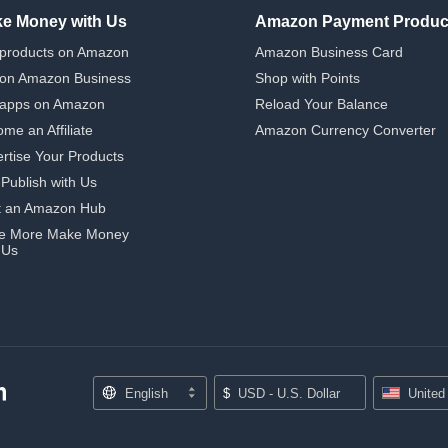
e Money with Us
Amazon Payment Produc
 products on Amazon
Amazon Business Card
 on Amazon Business
Shop with Points
 apps on Amazon
Reload Your Balance
me an Affiliate
Amazon Currency Converter
rtise Your Products
-Publish with Us
t an Amazon Hub
e More Make Money
 Us
English
$
USD - U.S. Dollar
United