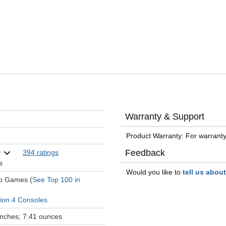
Warranty & Support
Product Warranty: For warranty
Feedback
394 ratings
s
Would you like to
tell us abou
eo Games (
See Top 100 in
tion 4 Consoles
 inches; 7.41 ounces