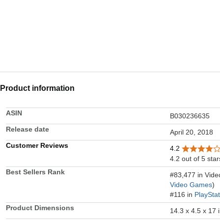
Product information
ASIN
B030236635
Release date
April 20, 2018
Customer Reviews
4.2
4.2 out of 5 star
Best Sellers Rank
#83,477 in Vid
Video Games
)
#116 in
PlaySta
Product Dimensions
14.3 x 4.5 x 17