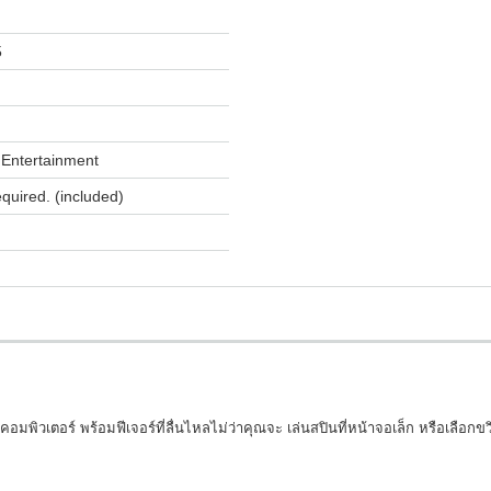
5
Entertainment
equired. (included)
พิวเตอร์ พร้อมฟีเจอร์ที่ลื่นไหลไม่ว่าคุณจะ เล่นสปินที่หน้าจอเล็ก หรือเลือกข