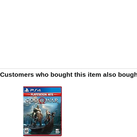
Customers who bought this item also bough