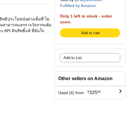
Fulfilled by Amazon
Only 1 left in stock - order
ธิประโยชน์อย่างเต็มที่ ไม่
soon.
 คุณสามารถแลกรางวัลจากแต้ม
PI ลิขสิทธิ์แท้ ที่มั่นใจ
Add to cart
Add to List
Other sellers on Amazon
$
335
99
Used (4) from