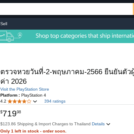
Sell
ตรวจหวยวันที่-2-พฤษภาคม-2566 ยืนยันตัวผู้เล
ค่า 2026
Visit the PlayStation Store
Platform :
PlayStation 4
4.2
394 ratings
719
$
98
$123.86 Shipping & Import Charges to Thailand
Details
Only 1 left in stock - order soon.