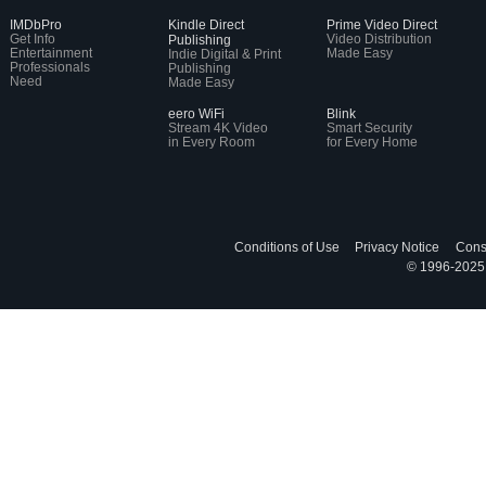
IMDbPro
Kindle Direct
Prime Video Direct
Get Info
Video Distribution
Publishing
Entertainment
Made Easy
Indie Digital & Print
Professionals
Publishing
Need
Made Easy
eero WiFi
Blink
Stream 4K Video
Smart Security
in Every Room
for Every Home
Conditions of Use
Privacy Notice
Cons
© 1996-2025, 