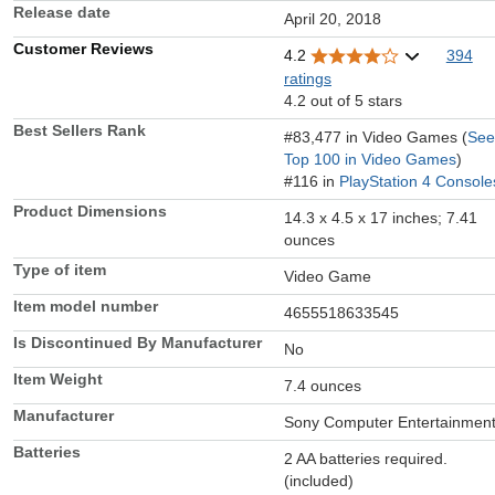
Release date
April 20, 2018
Customer Reviews
4.2
394
ratings
4.2 out of 5 stars
Best Sellers Rank
#83,477 in Video Games (
See
Top 100 in Video Games
)
#116 in
PlayStation 4 Console
Product Dimensions
14.3 x 4.5 x 17 inches; 7.41
ounces
Type of item
Video Game
Item model number
4655518633545
Is Discontinued By Manufacturer
No
Item Weight
7.4 ounces
Manufacturer
Sony Computer Entertainmen
Batteries
2 AA batteries required.
(included)