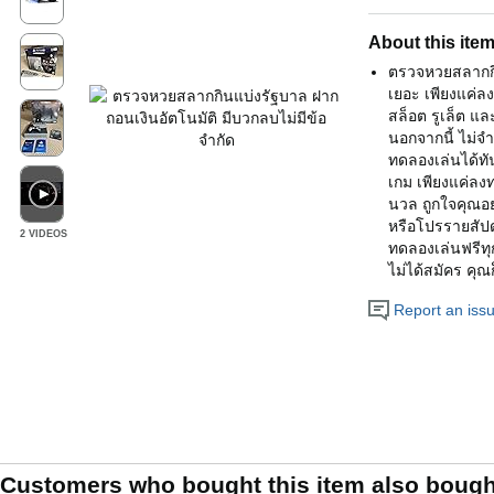
About this ite
ตรวจหวยสลากกิน
เยอะ เพียงแค่ล
สล็อต รูเล็ต แล
นอกจากนี้ ไม่จ
ทดลองเล่นได้ทั
เกม เพียงแค่ลง
นวล ถูกใจคุณอ
หรือโปรรายสัปด
2 VIDEOS
ทดลองเล่นฟรีทุก
ไม่ได้สมัคร ค
Report an issue
Customers who bought this item also bough