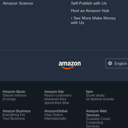
Amazon Science
Self-Publish with Us
Host an Amazon Hub
›
See More Make Money
with Us
English
Amazon Music
Amazon Ads
6pm
Stream millions
Reach customers
Score deals
of songs
wherever they
on fashion brands
spend their time
Amazon Business
AmazonGlobal
Amazon Web
Everything For
Ship Orders
Services
Your Business
Internationally
Scalable Cloud
Computing
Services