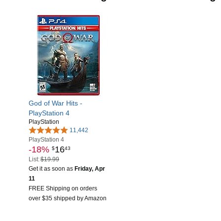
God of War Hits -
PlayStation 4
PlayStation
11,442
PlayStation 4
-18%
16
$
43
List:
$19.99
Get it as soon as
Friday, Apr
11
FREE Shipping on orders
over $35 shipped by Amazon