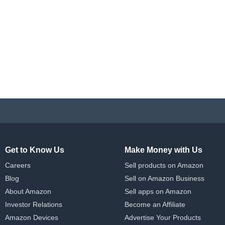
Get to Know Us
Make Money with Us
Careers
Sell products on Amazon
Blog
Sell on Amazon Business
About Amazon
Sell apps on Amazon
Investor Relations
Become an Affiliate
Amazon Devices
Advertise Your Products