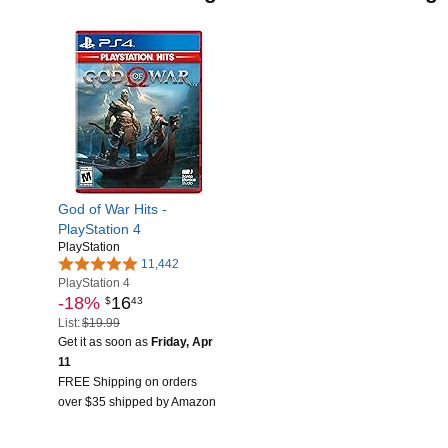
God of War Hits -
PlayStation 4
PlayStation
11,442
PlayStation 4
-18%
16
$
43
List:
$19.99
Get it as soon as
Friday, Apr
11
FREE Shipping on orders
over $35 shipped by Amazon