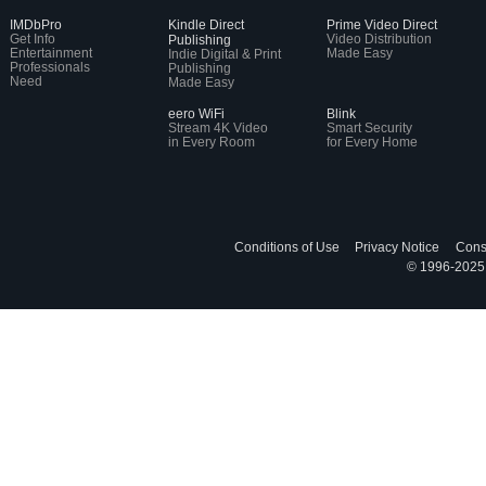
IMDbPro
Kindle Direct
Prime Video Direct
Get Info
Video Distribution
Publishing
Entertainment
Made Easy
Indie Digital & Print
Professionals
Publishing
Need
Made Easy
eero WiFi
Blink
Stream 4K Video
Smart Security
in Every Room
for Every Home
Conditions of Use
Privacy Notice
Cons
© 1996-2025, 