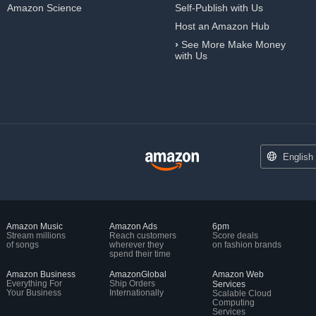
Amazon Science
Self-Publish with Us
Host an Amazon Hub
›
See More Make Money
with Us
English
Amazon Music
Amazon Ads
6pm
Stream millions
Reach customers
Score deals
of songs
wherever they
on fashion brands
spend their time
Amazon Business
AmazonGlobal
Amazon Web
Everything For
Ship Orders
Services
Your Business
Internationally
Scalable Cloud
Computing
Services