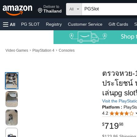
Deliver to
All
Thailand
PG SLOT
Registry
Customer Service
Gift Cards
S
All
›
›
Video Games
PlayStation 4
Consoles
ตรวจหวย-1
ประโยชน์ 
เล่นpg slo
Visit the PlayStat
Platform :
PlaySt
4.2
719
$
98
$123.86 Shipping