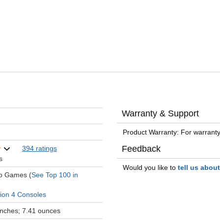
Warranty & Support
Product Warranty: For warranty
Feedback
394 ratings
s
Would you like to
tell us abou
eo Games (
See Top 100 in
tion 4 Consoles
 inches; 7.41 ounces