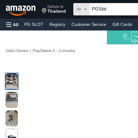
Deliver to
All
Thailand
PG SLOT
Registry
Customer Service
Gift Cards
All
›
›
Video Games
PlayStation 4
Consoles