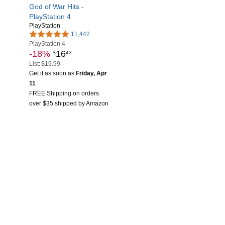
God of War Hits -
PlayStation 4
PlayStation
11,442
PlayStation 4
-18%
16
$
43
List:
$19.99
Get it as soon as
Friday, Apr
11
FREE Shipping on orders
over $35 shipped by Amazon