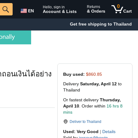
0
Returns
Hello, sign in
EN
& Orders
Cart
Account & Lists
Get free shipping to Thailand
กถอนเงินได้อย่าง
Buy used:
$860.85
Delivery
Saturday, April 12
to
Thailand
Or fastest delivery
Thursday,
April 10
. Order within
16 hrs 8
mins
Deliver to
Thailand
Used: Very Good
|
Details
Sold by
jerseys4thewin