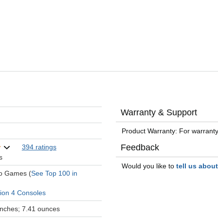
Warranty & Support
Product Warranty: For warranty
Feedback
394 ratings
s
Would you like to
tell us abou
eo Games (
See Top 100 in
tion 4 Consoles
 inches; 7.41 ounces