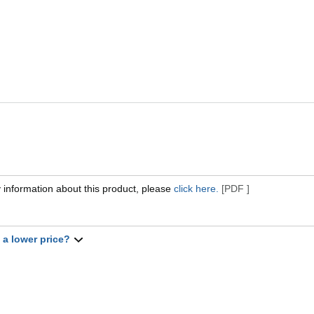
 information about this product, please
click here.
[PDF ]
t a lower price?