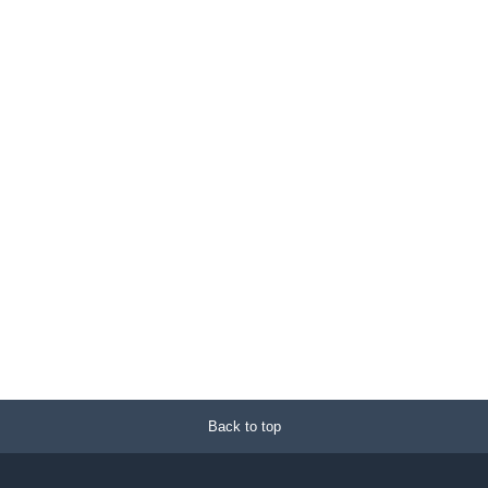
Back to top