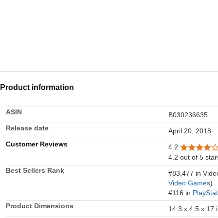
Product information
ASIN
B030236635
Release date
April 20, 2018
Customer Reviews
4.2
4.2 out of 5 star
Best Sellers Rank
#83,477 in Vid
Video Games
)
#116 in
PlaySta
Product Dimensions
14.3 x 4.5 x 17