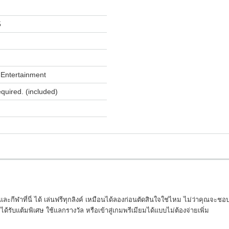
5
Entertainment
equired. (included)
ีฬาที่นี่ ได้ เล่นฟรีทุกลิงค์ เหมือนได้ลองก่อนตัดสินใจใช่ไหม ไม่ว่าคุณจะชอ
ะได้รับแต้มพิเศษ ใช้แลกรางวัล หรือเข้าสู่เกมพรีเมียมได้แบบไม่ต้องจ่ายเพิ่ม