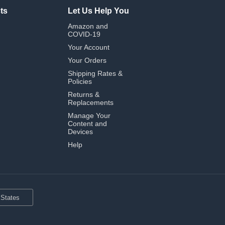
ts
Let Us Help You
Amazon and
COVID-19
Your Account
Your Orders
Shipping Rates &
Policies
Returns &
Replacements
Manage Your
Content and
Devices
Help
 States