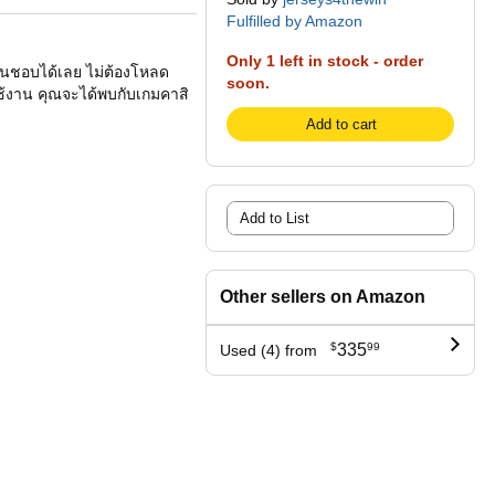
Fulfilled by Amazon
Only 1 left in stock - order
่นชอบได้เลย ไม่ต้องโหลด
soon.
้งาน คุณจะได้พบกับเกมคาสิ
Add to cart
Add to List
Other sellers on Amazon
$
335
99
Used (4) from