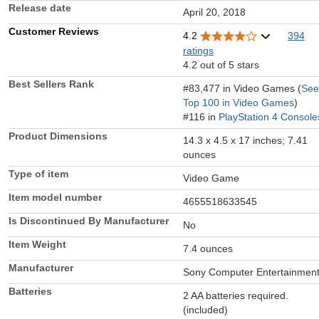
Release date
April 20, 2018
Customer Reviews
4.2
394
ratings
4.2 out of 5 stars
Best Sellers Rank
#83,477 in Video Games (
See
Top 100 in Video Games
)
#116 in
PlayStation 4 Console
Product Dimensions
14.3 x 4.5 x 17 inches; 7.41
ounces
Type of item
Video Game
Item model number
4655518633545
Is Discontinued By Manufacturer
No
Item Weight
7.4 ounces
Manufacturer
Sony Computer Entertainmen
Batteries
2 AA batteries required.
(included)