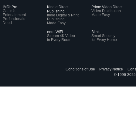
IMDbPro
Kindle Direct
Prime Video Direct
Get Info
Video Distribution
Publishing
Entertainment
Made Easy
Indie Digital & Print
Professionals
Publishing
Need
Made Easy
eero WiFi
Blink
Stream 4K Video
Smart Security
in Every Room
for Every Home
Conditions of Use
Privacy Notice
Cons
© 1996-2025, 