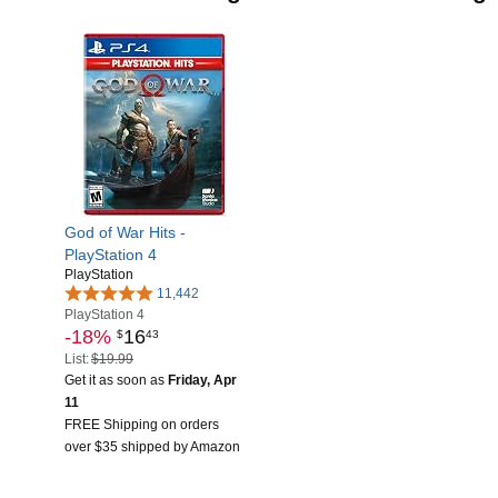
God of War Hits -
PlayStation 4
PlayStation
11,442
PlayStation 4
-18%
16
$
43
List:
$19.99
Get it as soon as
Friday, Apr
11
FREE Shipping on orders
over $35 shipped by Amazon