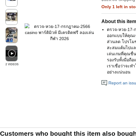
Only 1 left in st
About this ite
ตรวจ-หวย-17-ก
ออกแบบให้คุณเข้
ส่วนลด โปรโมชั
สะสมแต้มไปแลกร
เล่นเกมที่คุณช
รองรับทั้งมือ
2 VIDEOS
เราเชื่อว่าจะท
อย่างแน่นอน
Report an issue
Customers who bought this item also bough