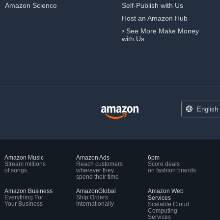
Amazon Science
Self-Publish with Us
Host an Amazon Hub
›
See More Make Money
with Us
English
Amazon Music
Amazon Ads
6pm
Stream millions
Reach customers
Score deals
of songs
wherever they
on fashion brands
spend their time
Amazon Business
AmazonGlobal
Amazon Web
Everything For
Ship Orders
Services
Your Business
Internationally
Scalable Cloud
Computing
Services