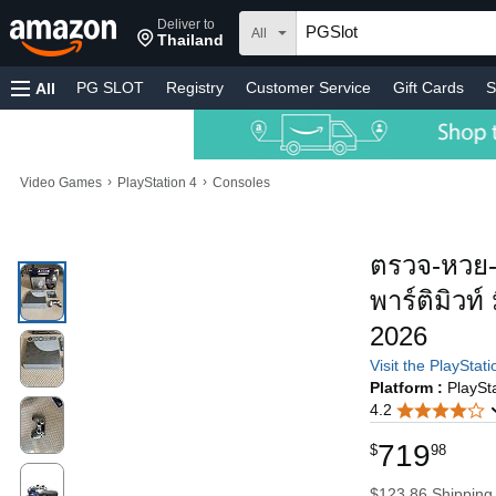
Deliver to
All
Thailand
PG SLOT
Registry
Customer Service
Gift Cards
S
All
›
›
Video Games
PlayStation 4
Consoles
ตรวจ-หวย-
พาร์ติมิวท์
2026
Visit the PlayStat
Platform :
PlaySt
4.2
719
$
98
$123.86 Shipping