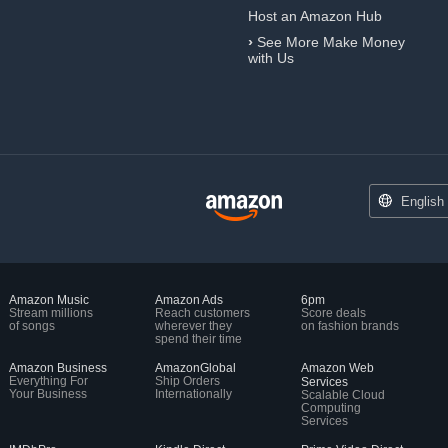
Host an Amazon Hub
›
See More Make Money
with Us
English
Amazon Music
Amazon Ads
6pm
Stream millions
Reach customers
Score deals
of songs
wherever they
on fashion brands
spend their time
Amazon Business
AmazonGlobal
Amazon Web
Everything For
Ship Orders
Services
Your Business
Internationally
Scalable Cloud
Computing
Services