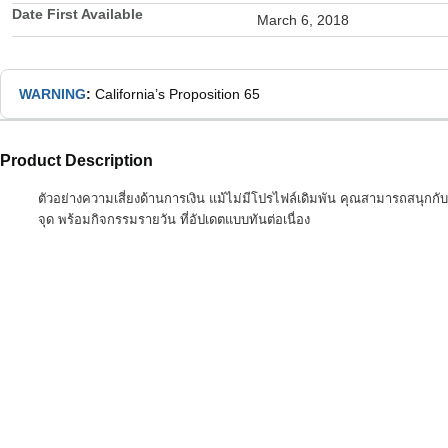
Date First Available
March 6, 2018
WARNING
:
California’s Proposition 65
Product Description
ตัวอย่างความเสี่ยงด้านการเงิน แม้ไม่มีโปรไฟล์เดิมพัน คุณสามารถสนุกกับสิ
จุด พร้อมกิจกรรมรายวัน ที่อัปเดตแบบทันต่อเนื่อง