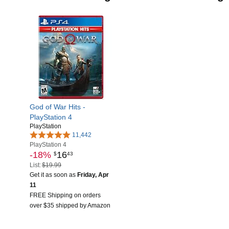
God of War Hits -
PlayStation 4
PlayStation
11,442
PlayStation 4
-18%
16
$
43
List:
$19.99
Get it as soon as
Friday, Apr
11
FREE Shipping on orders
over $35 shipped by Amazon