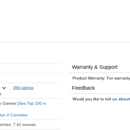
Warranty & Support
Product Warranty: For warranty
Feedback
394 ratings
s
Would you like to
tell us abou
eo Games (
See Top 100 in
tion 4 Consoles
 inches; 7.41 ounces