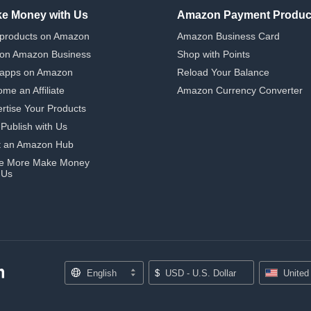
e Money with Us
Amazon Payment Produc
 products on Amazon
Amazon Business Card
 on Amazon Business
Shop with Points
 apps on Amazon
Reload Your Balance
me an Affiliate
Amazon Currency Converter
rtise Your Products
-Publish with Us
t an Amazon Hub
e More Make Money
 Us
English
$
USD - U.S. Dollar
United