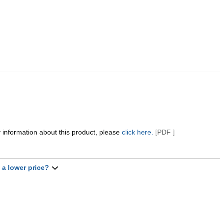
 information about this product, please
click here.
[PDF ]
t a lower price?