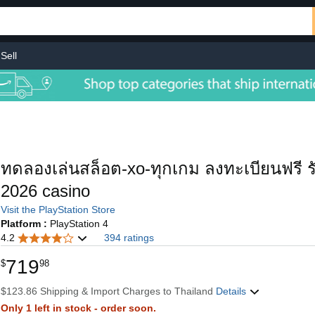
Sell
ทดลองเล่นสล็อต-xo-ทุกเกม ลงทะเบียนฟรี รั
2026 casino
Visit the PlayStation Store
Platform :
PlayStation 4
4.2
394 ratings
719
$
98
$123.86 Shipping & Import Charges to Thailand
Details
Only 1 left in stock - order soon.