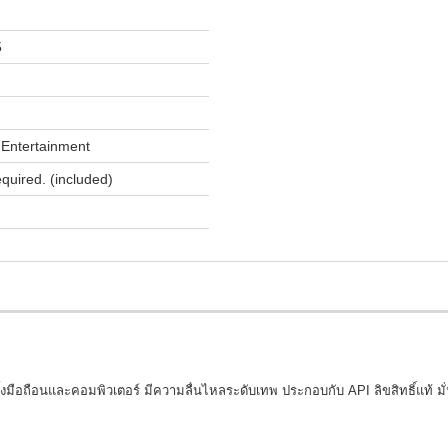
5
Entertainment
equired. (included)
อถือนและคอมพิวเตอร์ มีความลื่นไหลระดับเทพ ประกอบกับ API ลิขสิทธิ์แท้ มั่นใจ