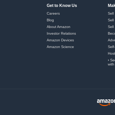
Get to Know Us
Mak
Careers
Sell
Blog
Sell
About Amazon
Sell
Investor Relations
Beco
Amazon Devices
Adve
Amazon Science
Self
Hos
›
Se
with