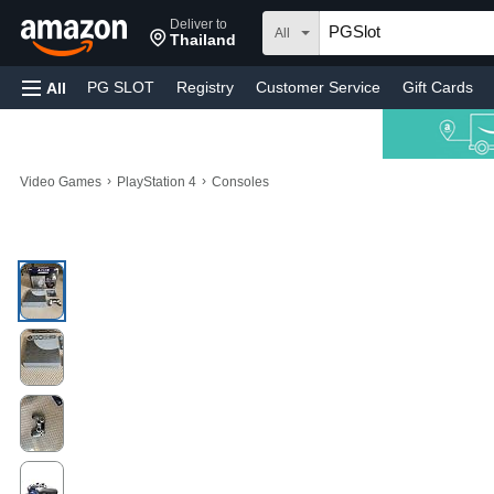
Deliver to
All
Thailand
PG SLOT
Registry
Customer Service
Gift Cards
All
›
›
Video Games
PlayStation 4
Consoles