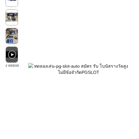
2 VIDEOS