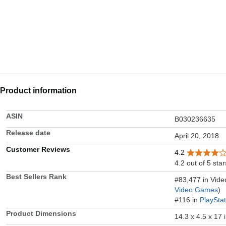
Product information
ASIN
B030236635
Release date
April 20, 2018
Customer Reviews
4.2
4.2 out of 5 star
Best Sellers Rank
#83,477 in Vid
Video Games
)
#116 in
PlaySta
Product Dimensions
14.3 x 4.5 x 17