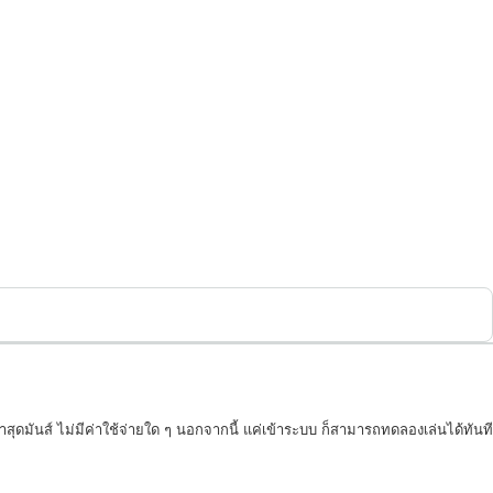
สุดมันส์ ไม่มีค่าใช้จ่ายใด ๆ นอกจากนี้ แค่เข้าระบบ ก็สามารถทดลองเล่นได้ทันที