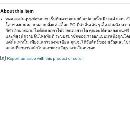
About this item
ทดลองเล่น-pg-slot-auto เริ่มต้นความสนุกด้วยปลายนิ้วเพียงแค่ ลงทะเบีย
โลกของเกมหลากหลาย ตั้งแต่ สล็อต PG ที่น่าตื่นเต้น รูเล็ต ฝาผนัง ความ
กีฬา อีกมากมาย ไม่ต้องเจอค่าใช้จ่ายแต่อย่างใด คุณจะได้ทดลองเล่นฟรี
และพิสูจน์ความลื่นไหลทันที ระบบสมาชิกของเราออกแบบมาเพื่อคุณโดย
แค่นั้นเท่านั้น เพียงแค่การลงทะเบียน คุณจะได้รับสิทธิ์ของ ขวัญและโ
สะสมที่สามารถนำไปแลกของขวัญรางวัลในอนาคต
Report an issue with this product or seller