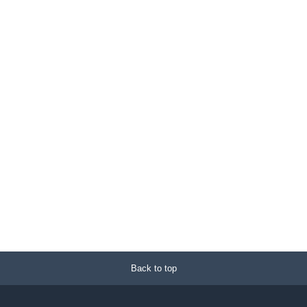
Back to top