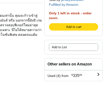
Fulfilled by Amazon
Only 1 left in stock - order
นเท่านั้น คุณจะก้าวเข้าสู่
soon.
มันส์ หรือ นอกจากนี้ยังมี เกม
 ตรวจสอบฟีเจอร์ใหม่ล่าสุด
Add to cart
เฉพาะ นี่ไม่ได้หมายความว่า
ปรโมชั่นพิเศษ ตลอดจนแต้ม
Add to List
Other sellers on Amazon
$
335
99
Used (4) from