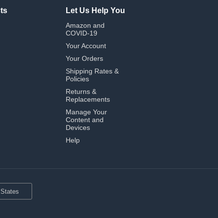
ts
Let Us Help You
Amazon and
COVID-19
Your Account
Your Orders
Shipping Rates &
Policies
Returns &
Replacements
Manage Your
Content and
Devices
Help
 States