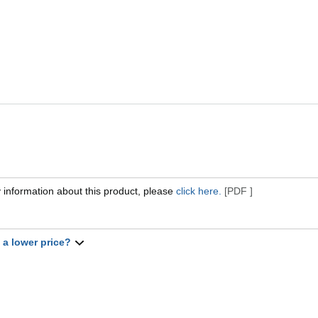
 information about this product, please
click here.
[PDF ]
t a lower price?