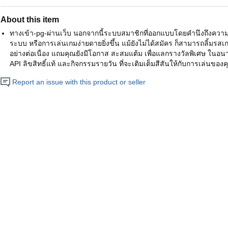
About this item
ทางเข้า-pg-ผ่านเว็บ นอกจากนี้ระบบสมาชิกที่ออกแบบโดยคำนึงถึงความ
ระบบ หรือการเล่นเกมง่ายดายยิ่งขึ้น แม้ยังไม่ได้สมัคร ก็สามารถลิ้มรสเ
อย่างต่อเนื่อง แถมคุณยังมีโอกาส สะสมแต้ม เพื่อแลกรางวัลพิเศษ ในอนาคต 
API ลิขสิทธิ์แท้ และกิจกรรมรายวัน ที่จะเติมเต็มสีสันให้กับการเล่นของ
Report an issue with this product or seller