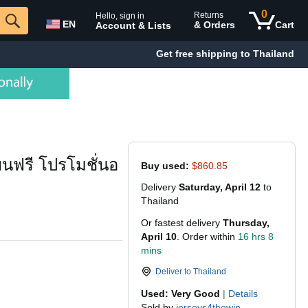
0
Returns
Hello, sign in
EN
& Orders
Cart
Account & Lists
Get free shipping to Thailand
ยนฟรี โปรโมชั่นอ
Buy used:
$860.85
Delivery
Saturday, April 12
to
Thailand
Or fastest delivery
Thursday,
April 10
. Order within
16 hrs 8
mins
Deliver to
Thailand
Used: Very Good
|
Details
Sold by
jerseys4thewin