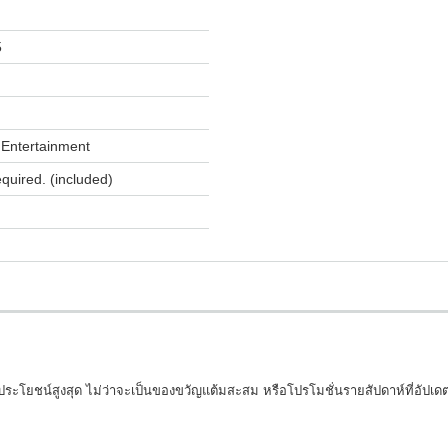
5
Entertainment
equired. (included)
ทธิประโยชน์สูงสุด ไม่ว่าจะเป็นของขวัญแต้มสะสม หรือโปรโมชั่นรายสัปดาห์ที่อ