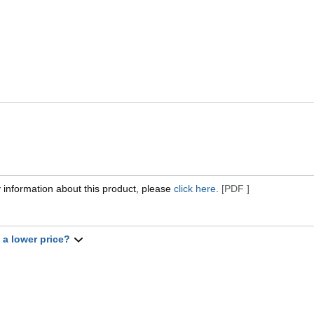
 information about this product, please
click here.
[PDF ]
t a lower price?