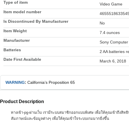
Type of item
Video Game
Item model number
465551863354
Is Discontinued By Manufacturer
No
Item Weight
7.4 ounces
Manufacturer
Sony Computer 
Batteries
2 AA batteries r
Date First Available
March 6, 2018
WARNING
:
California’s Proposition 65
Product Description
ทางเข้า-pg-ผ่านเว็บ เรามีระบบสมาชิกออกแบบพิเศษ เพื่อให้คุณเข้าถึงสิ
สัมภาษณ์และข้อมูลต่างๆ เพื่อให้คุณเข้าใจระบบเกมมากยิ่งขึ้น