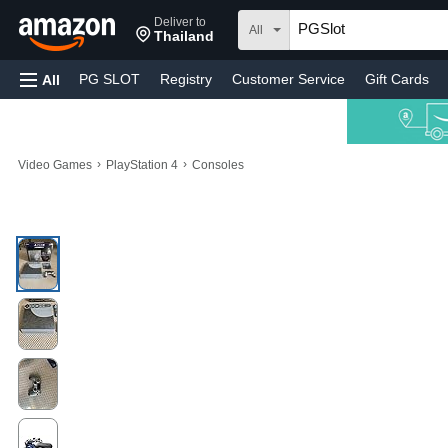
Deliver to
All
Thailand
PG SLOT
Registry
Customer Service
Gift Cards
All
›
›
Video Games
PlayStation 4
Consoles