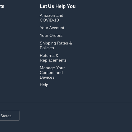
ts
Let Us Help You
Amazon and
COVID-19
Your Account
Your Orders
Shipping Rates &
Policies
Returns &
Replacements
Manage Your
Content and
Devices
Help
 States