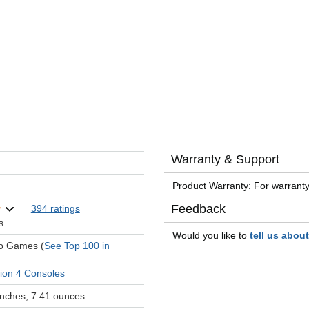
Warranty & Support
Product Warranty: For warranty
Feedback
394 ratings
s
Would you like to
tell us abou
eo Games (
See Top 100 in
tion 4 Consoles
 inches; 7.41 ounces