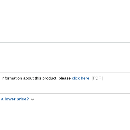
 information about this product, please
click here.
[PDF ]
t a lower price?