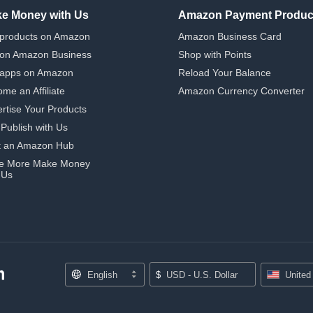
e Money with Us
Amazon Payment Produc
 products on Amazon
Amazon Business Card
 on Amazon Business
Shop with Points
 apps on Amazon
Reload Your Balance
me an Affiliate
Amazon Currency Converter
rtise Your Products
-Publish with Us
t an Amazon Hub
e More Make Money
 Us
English
$
USD - U.S. Dollar
United