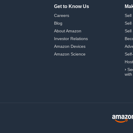
Get to Know Us
Mak
Careers
Sell
Blog
Sell
About Amazon
Sell
Investor Relations
Beco
Amazon Devices
Adve
Amazon Science
Self
Hos
›
Se
with