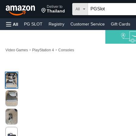
Deliver to
All
Thailand
PG SLOT
Registry
Customer Service
Gift Cards
All
›
›
Video Games
PlayStation 4
Consoles