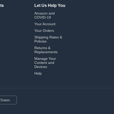
ts
Let Us Help You
Amazon and
COVID-19
Your Account
Your Orders
Shipping Rates &
Policies
Returns &
Replacements
Manage Your
Content and
Devices
Help
 States