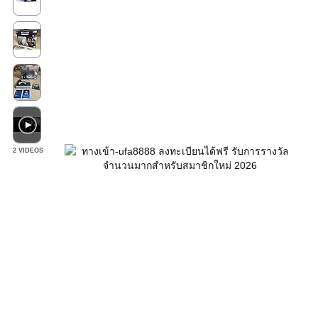
2 VIDEOS