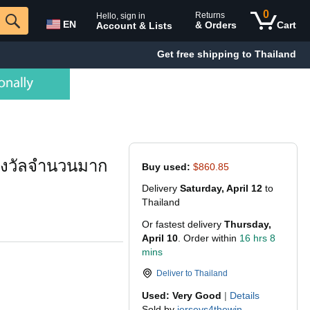
0
Returns
Hello, sign in
EN
& Orders
Cart
Account & Lists
Get free shipping to Thailand
รางวัลจำนวนมาก
Buy used:
$860.85
Delivery
Saturday, April 12
to
Thailand
Or fastest delivery
Thursday,
April 10
. Order within
16 hrs 8
mins
Deliver to
Thailand
Used: Very Good
|
Details
Sold by
jerseys4thewin