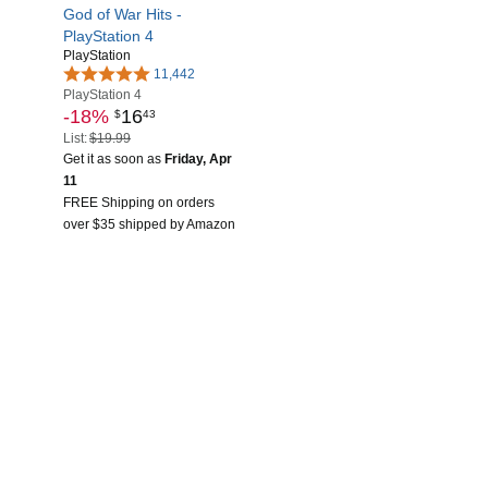
God of War Hits -
PlayStation 4
PlayStation
11,442
PlayStation 4
-18%
16
$
43
List:
$19.99
Get it as soon as
Friday, Apr
11
FREE Shipping on orders
over $35 shipped by Amazon