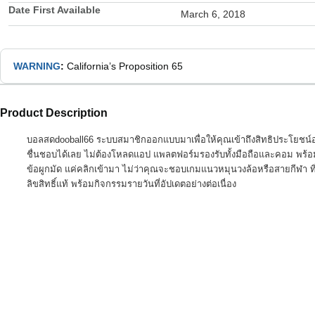
Date First Available
March 6, 2018
WARNING
:
California’s Proposition 65
Product Description
บอลสดdooball66 ระบบสมาชิกออกแบบมาเพื่อให้คุณเข้าถึงสิทธิประโยชน์อย่
ชื่นชอบได้เลย ไม่ต้องโหลดแอป แพลตฟอร์มรองรับทั้งมือถือและคอม พร้อ
ข้อผูกมัด แค่คลิกเข้ามา ไม่ว่าคุณจะชอบเกมแนวหมุนวงล้อหรือสายกีฬา ที
ลิขสิทธิ์แท้ พร้อมกิจกรรมรายวันที่อัปเดตอย่างต่อเนื่อง