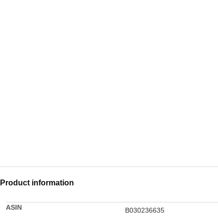
Product information
ASIN
B030236635