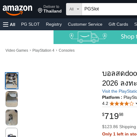
Deliver to
All
Thailand
PG SLOT
Registry
Customer Service
Gift Cards
S
All
›
›
Video Games
PlayStation 4
Consoles
บอลสดdooba
2026 ลงทะเ
Visit the PlayStat
Platform :
PlaySt
4.2
719
$
98
$123.86 Shipping
Only 1 left in st