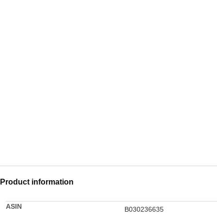
Product information
ASIN
B030236635