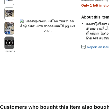
Only 1 left in st
About this ite
บอลหญิงชิงแชม
พร้อมความลื่น
สไตล์คุณ ไม่ต้อ
ด้วย API ลิขสิทธ
Report an issue
2 VIDEOS
Customers who bought this item also bough