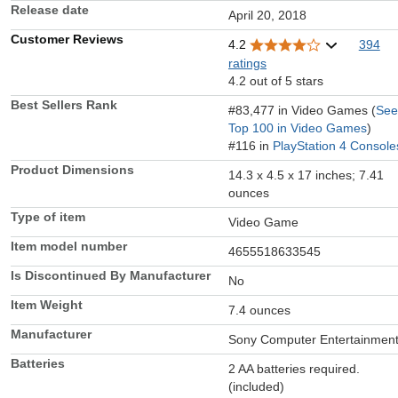
Release date
April 20, 2018
Customer Reviews
4.2
394
ratings
4.2 out of 5 stars
Best Sellers Rank
#83,477 in Video Games (
See
Top 100 in Video Games
)
#116 in
PlayStation 4 Console
Product Dimensions
14.3 x 4.5 x 17 inches; 7.41
ounces
Type of item
Video Game
Item model number
4655518633545
Is Discontinued By Manufacturer
No
Item Weight
7.4 ounces
Manufacturer
Sony Computer Entertainmen
Batteries
2 AA batteries required.
(included)