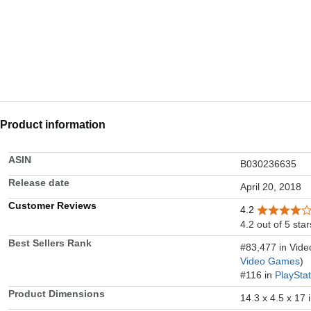
Product information
ASIN
B030236635
Release date
April 20, 2018
Customer Reviews
4.2
4.2 out of 5 star
Best Sellers Rank
#83,477 in Vid
Video Games
)
#116 in
PlaySta
Product Dimensions
14.3 x 4.5 x 17