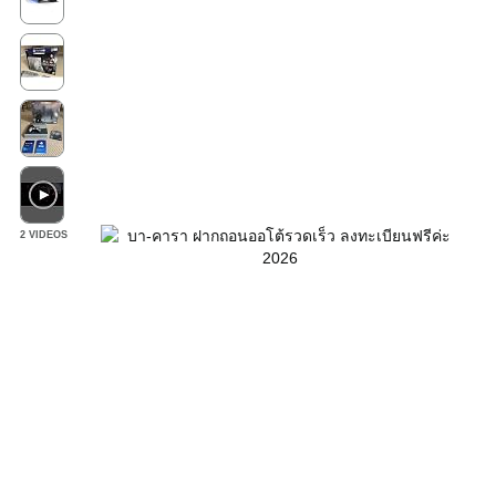
2 VIDEOS