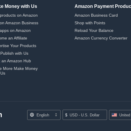
e Money with Us
Amazon Payment Produc
 products on Amazon
Amazon Business Card
 on Amazon Business
Shop with Points
 apps on Amazon
Reload Your Balance
me an Affiliate
Amazon Currency Converter
rtise Your Products
-Publish with Us
t an Amazon Hub
e More Make Money
 Us
English
$
USD - U.S. Dollar
United