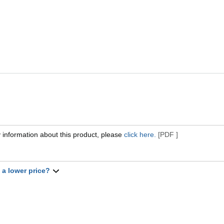
 information about this product, please
click here.
[PDF ]
t a lower price?