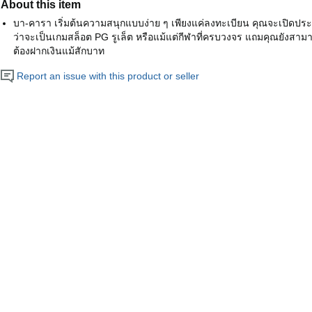
About this item
บา-คารา เริ่มต้นความสนุกแบบง่าย ๆ เพียงแค่ลงทะเบียน คุณจะเปิดประตู
ว่าจะเป็นเกมสล็อต PG รูเล็ต หรือแม้แต่กีฬาที่ครบวงจร แถมคุณยังสาม
ต้องฝากเงินแม้สักบาท
Report an issue with this product or seller