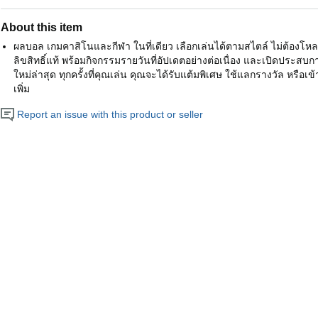
About this item
ผลบอล เกมคาสิโนและกีฬา ในที่เดียว เลือกเล่นได้ตามสไตล์ ไม่ต้องโห
ลิขสิทธิ์แท้ พร้อมกิจกรรมรายวันที่อัปเดตอย่างต่อเนื่อง และเปิดประสบก
ใหม่ล่าสุด ทุกครั้งที่คุณเล่น คุณจะได้รับแต้มพิเศษ ใช้แลกรางวัล หรือเข้
เพิ่ม
Report an issue with this product or seller