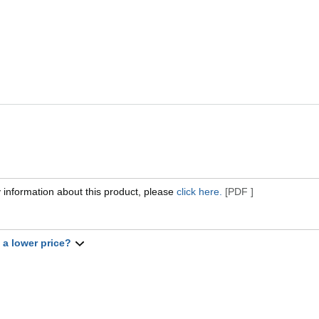
 information about this product, please
click here.
[PDF ]
t a lower price?