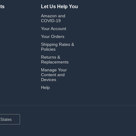
ts
Let Us Help You
Amazon and
COVID-19
Your Account
Your Orders
Shipping Rates &
Policies
Returns &
Replacements
Manage Your
Content and
Devices
Help
 States