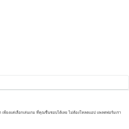
า เพียงแค่เลือกเล่นเกม ที่คุณชื่นชอบได้เลย ไม่ต้องโหลดแอป แพลตฟอร์มเรา