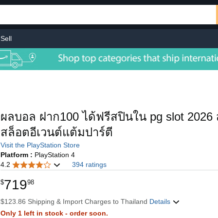
Sell
ผลบอล ฝาก100 ได้ฟรีสปินใน pg slot 2026
สล็อตอีเวนต์แต้มปาร์ตี
Visit the PlayStation Store
Platform :
PlayStation 4
4.2
394 ratings
719
$
98
$123.86 Shipping & Import Charges to Thailand
Details
Only 1 left in stock - order soon.