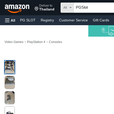
Deliver to
All
Thailand
PG SLOT
Registry
Customer Service
Gift Cards
All
›
›
Video Games
PlayStation 4
Consoles