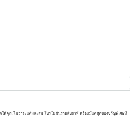
ห้คุณ ไม่ว่าจะแต้มสะสม โปรโมชั่นรายสัปดาห์ หรือแม้แต่ชุดของขวัญพิเศษที่