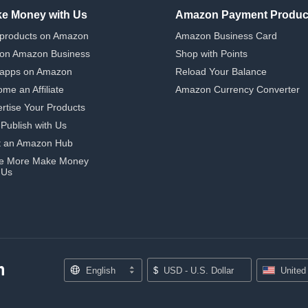
e Money with Us
Amazon Payment Produc
 products on Amazon
Amazon Business Card
 on Amazon Business
Shop with Points
 apps on Amazon
Reload Your Balance
me an Affiliate
Amazon Currency Converter
rtise Your Products
-Publish with Us
t an Amazon Hub
e More Make Money
 Us
English
$
USD - U.S. Dollar
United