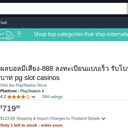
Sell
ผลบอลมีเสียง-888 ลงทะเบียนแบบเร็ว รับโ
บาท pg slot casinos
Visit the PlayStation Store
Platform :
PlayStation 4
4.2
394 ratings
719
$
98
$123.86 Shipping & Import Charges to Thailand
Details
Only 1 left in stock - order soon.