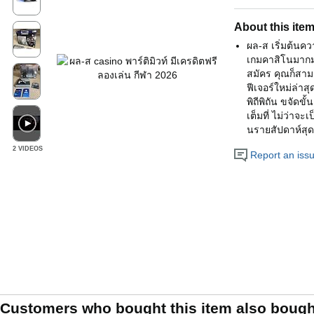
About this ite
ผล-ส เริ่มต้นค
เกมคาสิโนมากมาย
สมัคร คุณก็สา
ฟีเจอร์ใหม่ล่า
พิถีพิถัน ขจัดข
เต็มที่ ไม่ว่า
นรายสัปดาห์สุด
2 VIDEOS
Report an issue
Customers who bought this item also bough