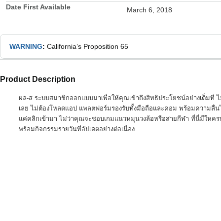
Date First Available
March 6, 2018
WARNING
:
California’s Proposition 65
Product Description
ผล-ส ระบบสมาชิกออกแบบมาเพื่อให้คุณเข้าถึงสิทธิประโยชน์อย่างเต็มที่ ไ
เลย ไม่ต้องโหลดแอป แพลตฟอร์มรองรับทั้งมือถือและคอม พร้อมความลื่นไ
แค่คลิกเข้ามา ไม่ว่าคุณจะชอบเกมแนวหมุนวงล้อหรือสายกีฬา ที่นี่มีใหครบ
พร้อมกิจกรรมรายวันที่อัปเดตอย่างต่อเนื่อง