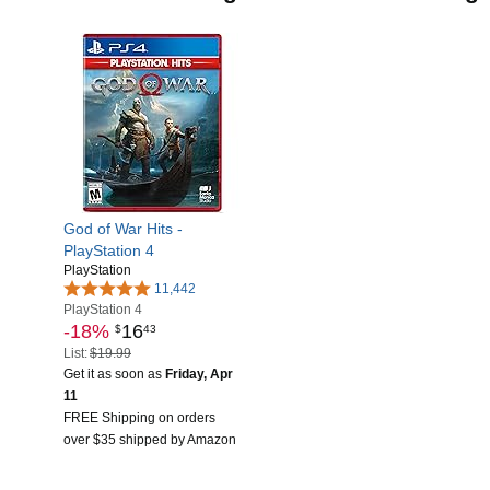
God of War Hits -
PlayStation 4
PlayStation
11,442
PlayStation 4
-18%
16
$
43
List:
$19.99
Get it as soon as
Friday, Apr
11
FREE Shipping on orders
over $35 shipped by Amazon