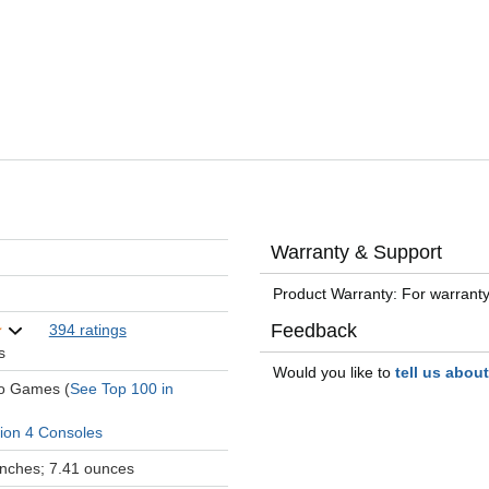
Warranty & Support
Product Warranty: For warranty
Feedback
394 ratings
s
Would you like to
tell us abou
eo Games (
See Top 100 in
tion 4 Consoles
 inches; 7.41 ounces