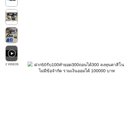
2 VIDEOS