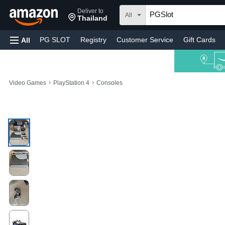
Deliver to
All
Thailand
PG SLOT
Registry
Customer Service
Gift Cards
All
›
›
Video Games
PlayStation 4
Consoles