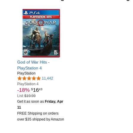
God of War Hits -
PlayStation 4
PlayStation
11,442
PlayStation 4
-18%
16
$
43
List:
$19.99
Get it as soon as
Friday, Apr
11
FREE Shipping on orders
over $35 shipped by Amazon