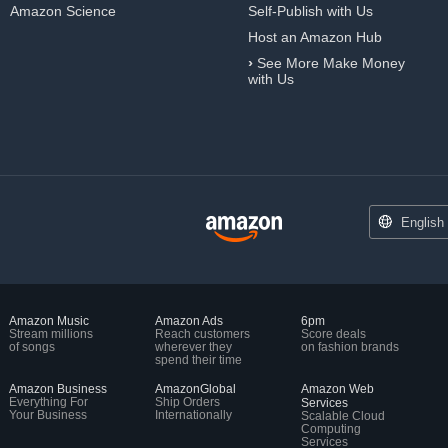
Amazon Science
Self-Publish with Us
Host an Amazon Hub
›
See More Make Money
with Us
English
Amazon Music
Amazon Ads
6pm
Stream millions
Reach customers
Score deals
of songs
wherever they
on fashion brands
spend their time
Amazon Business
AmazonGlobal
Amazon Web
Everything For
Ship Orders
Services
Your Business
Internationally
Scalable Cloud
Computing
Services