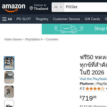
Deliver to
All
Thailand
PG SLOT
Registry
Customer Service
Gift Cards
S
All
›
›
Video Games
PlayStation 4
Consoles
ฟรี50 ทดล
ทุกข์ที่สำค
ในปี 2026
Visit the PlayStat
Platform :
PlaySt
4.2
719
$
98
$123.86 Shipping