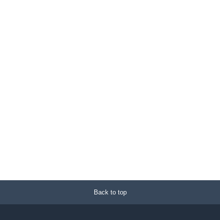
Back to top