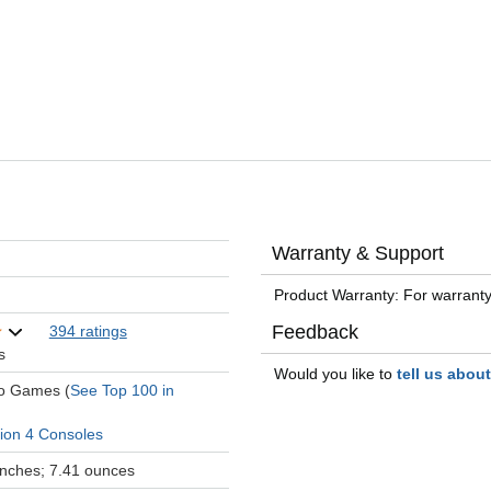
Warranty & Support
Product Warranty: For warranty
Feedback
394 ratings
s
Would you like to
tell us abou
eo Games (
See Top 100 in
tion 4 Consoles
 inches; 7.41 ounces