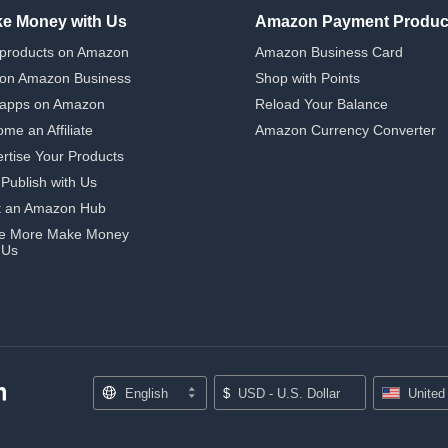
e Money with Us
Amazon Payment Produc
 products on Amazon
Amazon Business Card
 on Amazon Business
Shop with Points
 apps on Amazon
Reload Your Balance
me an Affiliate
Amazon Currency Converter
rtise Your Products
-Publish with Us
t an Amazon Hub
e More Make Money
 Us
English
$
USD - U.S. Dollar
United