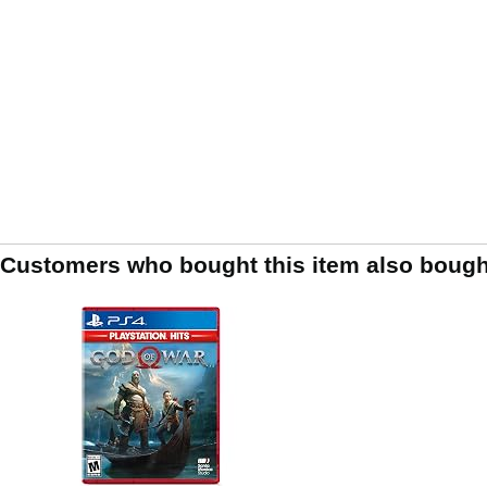
Customers who bought this item also bough