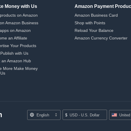
e Money with Us
Amazon Payment Produc
 products on Amazon
Amazon Business Card
 on Amazon Business
Shop with Points
 apps on Amazon
Reload Your Balance
me an Affiliate
Amazon Currency Converter
rtise Your Products
-Publish with Us
t an Amazon Hub
e More Make Money
 Us
English
$
USD - U.S. Dollar
United