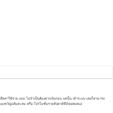
สียค่าใช้จ่าย แถม ไม่จำเป็นต้องฝากเงินก่อน แค่นั้น เข้าระบบ เลยก็สามารถ
นของขวัญแต้มสะสม หรือ โปรโมชั่นรายสัปดาห์ที่อัปเดตเสมอ