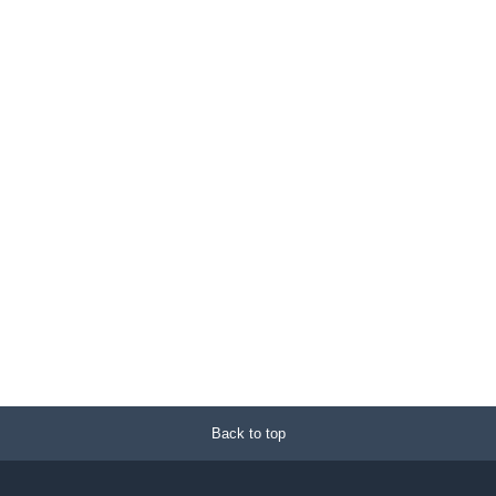
Back to top