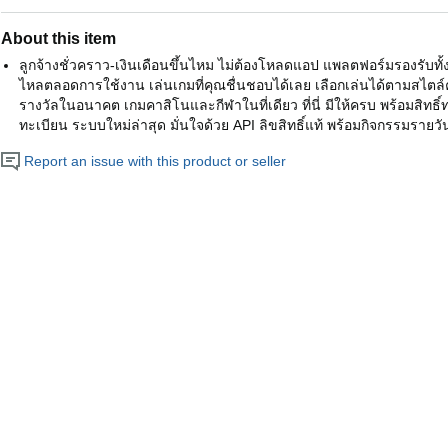
About this item
ลูกจ้างชั่วคราว-เงินเดือนขึ้นไหม ไม่ต้องโหลดแอป แพลตฟอร์มรองรับทั
ไหลตลอดการใช้งาน เล่นเกมที่คุณชื่นชอบได้เลย เลือกเล่นได้ตามสไต
รางวัลในอนาคต เกมคาสิโนและกีฬาในที่เดียว ที่นี่ มีให้ครบ พร้อมสิท
ทะเบียน ระบบใหม่ล่าสุด มั่นใจด้วย API ลิขสิทธิ์แท้ พร้อมกิจกรรมรายวันท
Report an issue with this product or seller