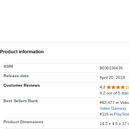
Product information
ASIN
B030236635
Release date
April 20, 2018
Customer Reviews
4.2
4.2 out of 5 star
Best Sellers Rank
#83,477 in Vid
Video Games
)
#116 in
PlaySta
Product Dimensions
14.3 x 4.5 x 17