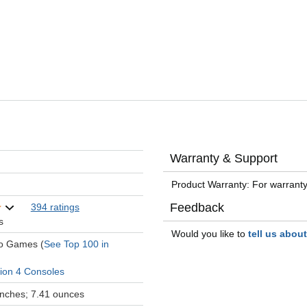
Warranty & Support
Product Warranty: For warranty
Feedback
394 ratings
s
Would you like to
tell us abou
eo Games (
See Top 100 in
tion 4 Consoles
 inches; 7.41 ounces