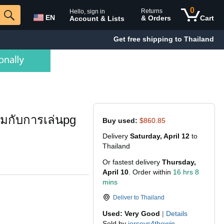
0
Returns
Hello, sign in
EN
& Orders
Cart
Account & Lists
Get free shipping to Thailand
มกับการเล่นpg
Buy used:
$860.85
Delivery
Saturday, April 12
to
Thailand
Or fastest delivery
Thursday,
April 10
. Order within
16 hrs 8
mins
Deliver to
Thailand
Used: Very Good
|
Details
Sold by
jerseys4thewin