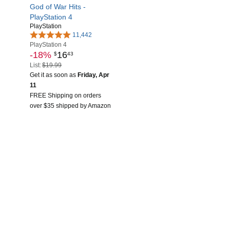
God of War Hits -
PlayStation 4
PlayStation
11,442
PlayStation 4
-18%
16
$
43
List:
$19.99
Get it as soon as
Friday, Apr
11
FREE Shipping on orders
over $35 shipped by Amazon