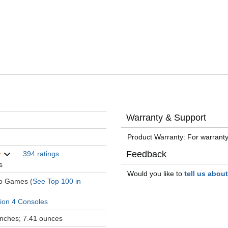
Warranty & Support
Product Warranty: For warranty
Feedback
394 ratings
s
Would you like to
tell us abou
eo Games (
See Top 100 in
tion 4 Consoles
 inches; 7.41 ounces