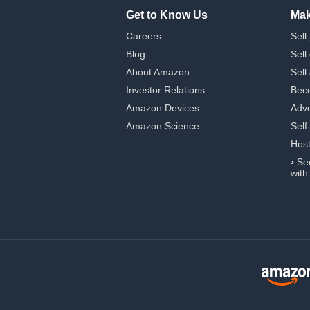
Get to Know Us
Mak
Careers
Sell
Blog
Sell
About Amazon
Sell
Investor Relations
Beco
Amazon Devices
Adve
Amazon Science
Self
Hos
›
Se
with