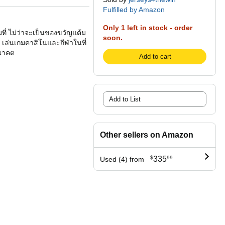
Fulfilled by Amazon
Only 1 left in stock - order
ที่ ไม่ว่าจะเป็นของขวัญแต้ม
soon.
 เล่นเกมคาสิโนและกีฬาในที่
อนาคต
Add to cart
Add to List
Other sellers on Amazon
$
335
99
Used (4) from