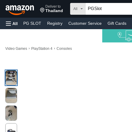
Deliver to
All
Thailand
PG SLOT
Registry
Customer Service
Gift Cards
All
›
›
Video Games
PlayStation 4
Consoles