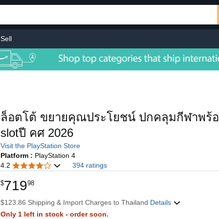
Sell
ล็อตโต้ ขยายคุณประโยชน์ ปกคลุมกีฬาพร้อ
slotปี คศ 2026
Visit the PlayStation Store
Platform :
PlayStation 4
4.2
394 ratings
719
$
98
$123.86 Shipping & Import Charges to Thailand
Details
Only 1 left in stock - order soon.