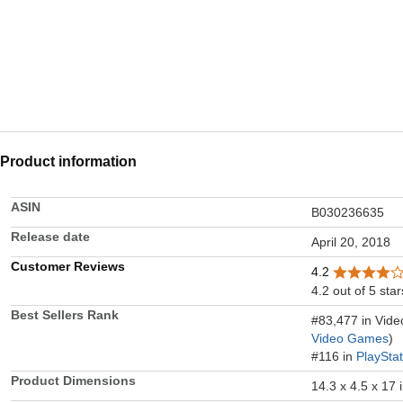
Product information
ASIN
B030236635
Release date
April 20, 2018
Customer Reviews
4.2
4.2 out of 5 star
Best Sellers Rank
#83,477 in Vid
Video Games
)
#116 in
PlaySta
Product Dimensions
14.3 x 4.5 x 17