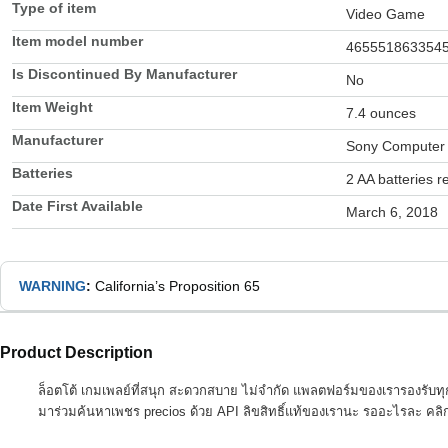
Type of item
Video Game
Item model number
465551863354
Is Discontinued By Manufacturer
No
Item Weight
7.4 ounces
Manufacturer
Sony Computer 
Batteries
2 AA batteries r
Date First Available
March 6, 2018
WARNING
:
California’s Proposition 65
Product Description
ล็อตโต้ เกมเพลย์ที่สนุก สะดวกสบาย ไม่จำกัด แพลตฟอร์มของเรารองรับ
มาร่วมค้นหาเพชร precios ด้วย API ลิขสิทธิ์แท้ของเรานะ รออะไรละ คลิ