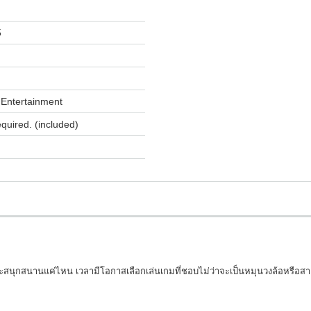
5
Entertainment
equired. (included)
จะสนุกสนานแค่ไหน เวลามีโอกาสเลือกเล่นเกมที่ชอบไม่ว่าจะเป็นหมุนวงล้อหรือสายก