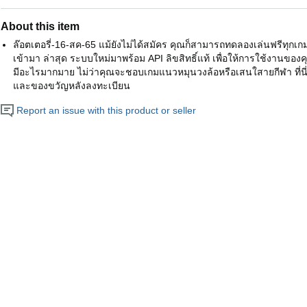
About this item
ล๊อตเตอรี่-16-สค-65 แม้ยังไม่ได้สมัคร คุณก็สามารถทดลองเล่นฟรีทุกเกมได
เข้ามา ล่าสุด ระบบใหม่มาพร้อม API ลิขสิทธิ์แท้ เพื่อให้การใช้งานของคุณ
มีอะไรมากมาย ไม่ว่าคุณจะชอบเกมแนวหมุนวงล้อหรือเสนใสายกีฬา ที่นี่
และของขวัญหลังลงทะเบียน
Report an issue with this product or seller