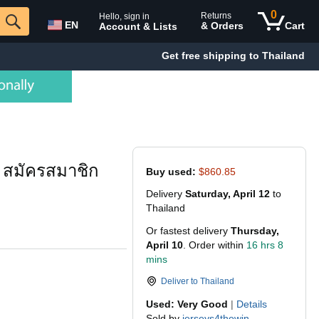
0
Returns
Hello, sign in
EN
& Orders
Cart
Account & Lists
Get free shipping to Thailand
6 สมัครสมาชิก
Buy used:
$860.85
Delivery
Saturday, April 12
to
Thailand
Or fastest delivery
Thursday,
April 10
. Order within
16 hrs 8
mins
Deliver to
Thailand
Used: Very Good
|
Details
Sold by
jerseys4thewin