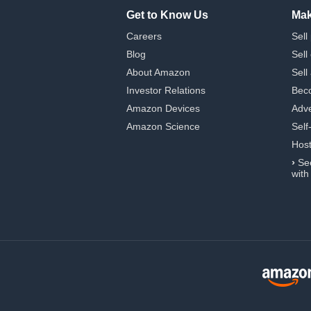
Get to Know Us
Mak
Careers
Sell
Blog
Sell
About Amazon
Sell
Investor Relations
Beco
Amazon Devices
Adve
Amazon Science
Self
Hos
›
Se
with