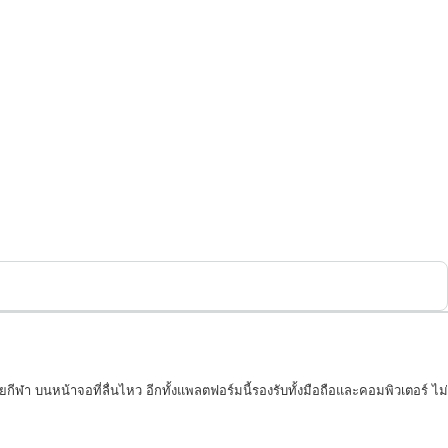
ีฬา บนหน้าจอที่ลื่นไหว อีกทั้งแพลตฟอร์มนี้รองรับทั้งมือถือและคอมพิวเตอร์ ไม่