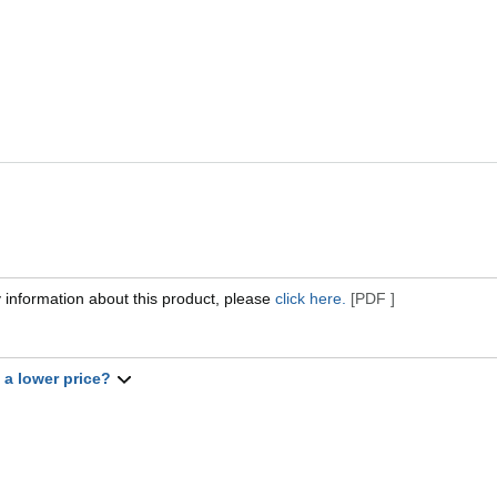
 information about this product, please
click here.
[PDF ]
t a lower price?