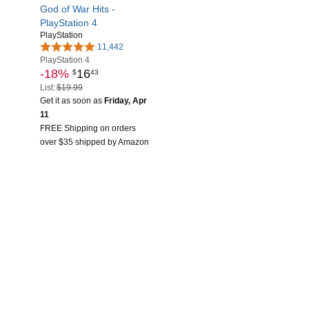
God of War Hits -
PlayStation 4
PlayStation
11,442
PlayStation 4
-18%
16
$
43
List:
$19.99
Get it as soon as
Friday, Apr
11
FREE Shipping on orders
over $35 shipped by Amazon