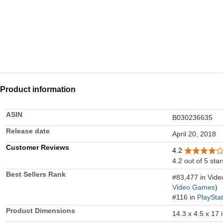
Product information
ASIN
B030236635
Release date
April 20, 2018
Customer Reviews
4.2
4.2 out of 5 star
Best Sellers Rank
#83,477 in Vid
Video Games
)
#116 in
PlaySta
Product Dimensions
14.3 x 4.5 x 17