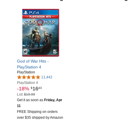
God of War Hits -
PlayStation 4
PlayStation
11,442
PlayStation 4
-18%
16
$
43
List:
$19.99
Get it as soon as
Friday, Apr
11
FREE Shipping on orders
over $35 shipped by Amazon