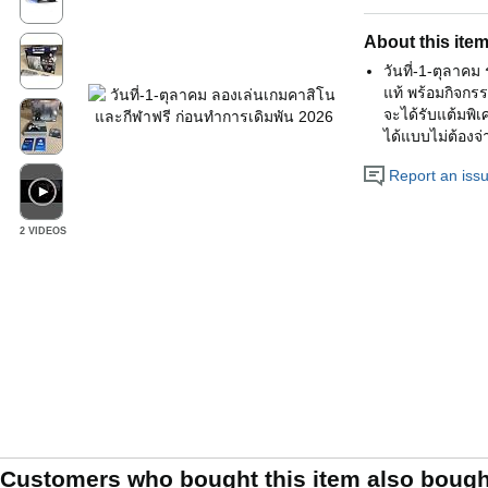
About this ite
วันที่-1-ตุลาคม
แท้ พร้อมกิจกรรม
จะได้รับแต้มพิเ
ได้แบบไม่ต้องจ่า
Report an issue
2 VIDEOS
Customers who bought this item also bough