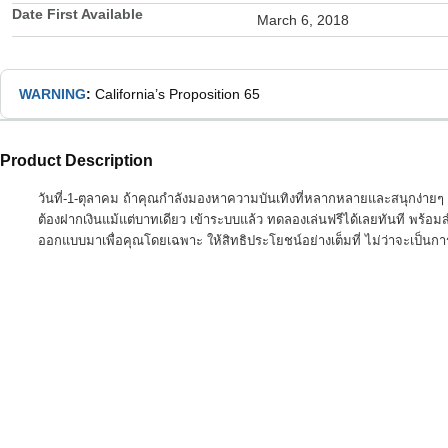
Date First Available
March 6, 2018
WARNING
:
California’s Proposition 65
Product Description
วันที่-1-ตุลาคม ถ้าคุณกำลังมองหาความบันเทิงที่หลากหลายและสนุกง่ายๆ 
ต้องฝากเงินแม้แต่บาทเดียว เข้าระบบแล้ว ทดลองเล่นฟรีได้เลยทันที พร้อม
ออกแบบมาเพื่อคุณโดยเฉพาะ ให้สิทธิประโยชน์อย่างเต็มที่ ไม่ว่าจะเป็