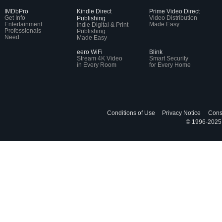
IMDbPro
Kindle Direct
Prime Video Direct
Get Info
Video Distribution
Publishing
Entertainment
Made Easy
Indie Digital & Print
Professionals
Publishing
Need
Made Easy
eero WiFi
Blink
Stream 4K Video
Smart Security
in Every Room
for Every Home
Conditions of Use
Privacy Notice
Cons
© 1996-2025, 