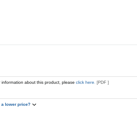
 information about this product, please
click here.
[PDF ]
t a lower price?