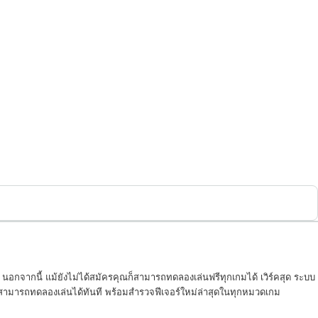
นอกจากนี้ แม้ยังไม่ได้สมัครคุณก็สามารถทดลองเล่นฟรีทุกเกมได้ เวิร์คสุด ระบบ
บก็สามารถทดลองเล่นได้ทันที พร้อมสำรวจฟีเจอร์ใหม่ล่าสุดในทุกหมวดเกม