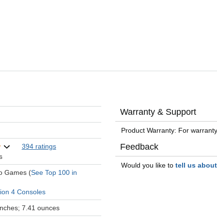
Warranty & Support
Product Warranty: For warranty
Feedback
394 ratings
s
Would you like to
tell us abou
eo Games (
See Top 100 in
tion 4 Consoles
 inches; 7.41 ounces