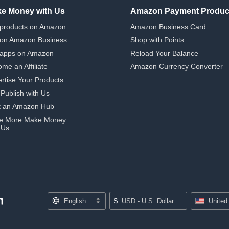
e Money with Us
Amazon Payment Produc
 products on Amazon
Amazon Business Card
 on Amazon Business
Shop with Points
 apps on Amazon
Reload Your Balance
me an Affiliate
Amazon Currency Converter
rtise Your Products
-Publish with Us
t an Amazon Hub
e More Make Money
 Us
English
$
USD - U.S. Dollar
United