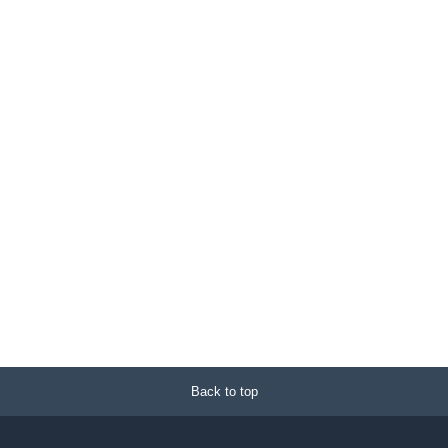
Back to top