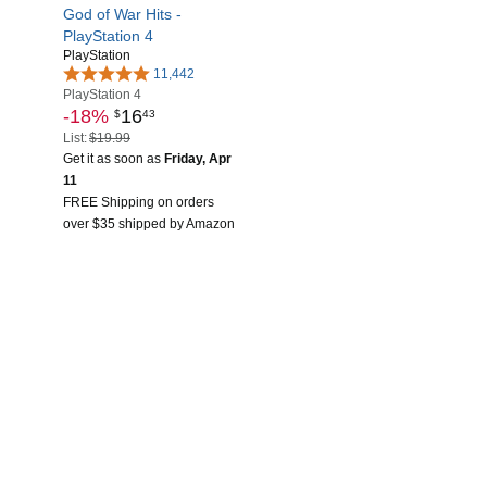
God of War Hits -
PlayStation 4
PlayStation
11,442
PlayStation 4
-18%
16
$
43
List:
$19.99
Get it as soon as
Friday, Apr
11
FREE Shipping on orders
over $35 shipped by Amazon