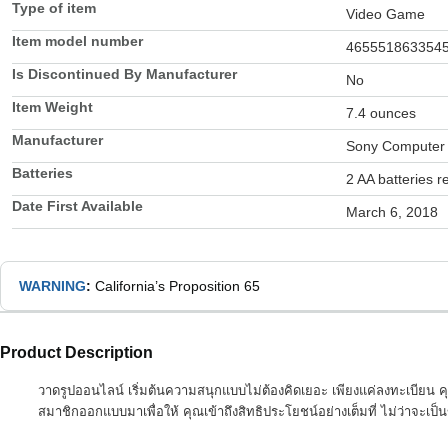
Type of item
Video Game
Item model number
465551863354
Is Discontinued By Manufacturer
No
Item Weight
7.4 ounces
Manufacturer
Sony Computer 
Batteries
2 AA batteries r
Date First Available
March 6, 2018
WARNING
:
California’s Proposition 65
Product Description
วาดรูปออนไลน์ เริ่มต้นความสนุกแบบไม่ต้องคิดเยอะ เพียงแค่ลงทะเบียน คุ
สมาชิกออกแบบมาเพื่อให้ คุณเข้าถึงสิทธิประโยชน์อย่างเต็มที่ ไม่ว่าจะเ