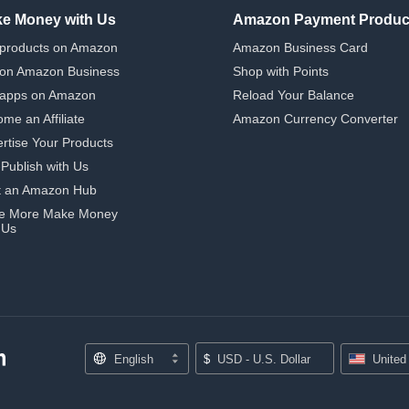
e Money with Us
Amazon Payment Produc
 products on Amazon
Amazon Business Card
 on Amazon Business
Shop with Points
 apps on Amazon
Reload Your Balance
me an Affiliate
Amazon Currency Converter
rtise Your Products
-Publish with Us
t an Amazon Hub
e More Make Money
 Us
English
$
USD - U.S. Dollar
United