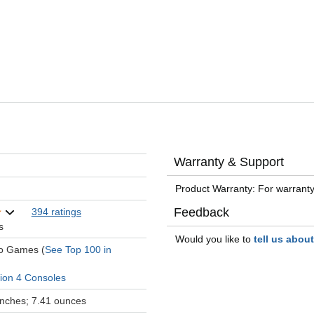
Warranty & Support
Product Warranty: For warranty
Feedback
394 ratings
s
Would you like to
tell us abou
eo Games (
See Top 100 in
tion 4 Consoles
 inches; 7.41 ounces