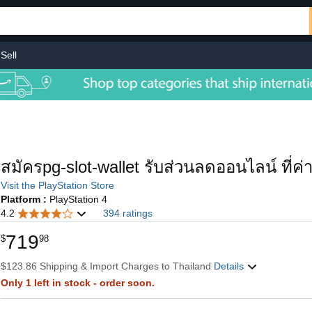
Sell
สมัครpg-slot-wallet รับส่วนลดออนไลน์ ที่ค
Visit the PlayStation Store
Platform :
PlayStation 4
4.2
394 ratings
719
$
98
$123.86 Shipping & Import Charges to Thailand
Details
Only 1 left in stock - order soon.