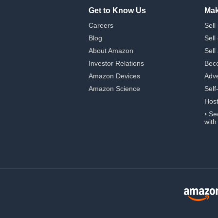
Get to Know Us
Mak
Careers
Sell
Blog
Sell
About Amazon
Sell
Investor Relations
Beco
Amazon Devices
Adve
Amazon Science
Self
Hos
›
Se
with