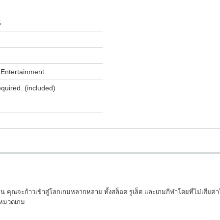
5
Entertainment
equired. (included)
น คุณจะก้าวเข้าสู่โลกเกมหลากหลาย ทั้งสล็อต รูเล็ต และเกมกีฬาโดยที่ไม่เสียค่าใ
ุกหมวดเกม