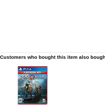
Customers who bought this item also bough