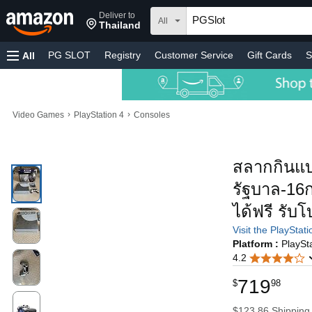
Deliver to
All
Thailand
PG SLOT
Registry
Customer Service
Gift Cards
S
All
›
›
Video Games
PlayStation 4
Consoles
สลากกินแบ
รัฐบาล-16
ได้ฟรี รับ
Visit the PlayStat
Platform :
PlaySt
4.2
719
$
98
$123.86 Shipping