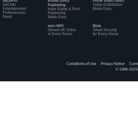
IMDbPro
Kindle Direct
Prime Video Direct
Get Info
Video Distribution
Publishing
Entertainment
Made Easy
Indie Digital & Print
Professionals
Publishing
Need
Made Easy
eero WiFi
Blink
Stream 4K Video
Smart Security
in Every Room
for Every Home
Conditions of Use
Privacy Notice
Cons
© 1996-2025, 