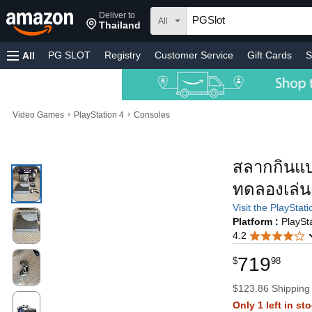
Deliver to
All
Thailand
PG SLOT
Registry
Customer Service
Gift Cards
S
All
›
›
Video Games
PlayStation 4
Consoles
สลากกินแ
ทดลองเล่น
Visit the PlayStat
Platform :
PlaySt
4.2
719
$
98
$123.86 Shipping
Only 1 left in st