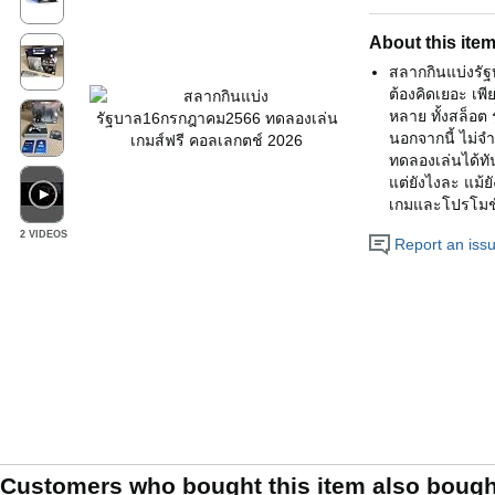
About this ite
สลากกินแบ่งรั
ต้องคิดเยอะ เพ
หลาย ทั้งสล็อต 
นอกจากนี้ ไม่จ
ทดลองเล่นได้ทั
แต่ยังไงละ แม้ย
เกมและโปรโมชั่
2 VIDEOS
Report an issue
Customers who bought this item also bough