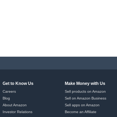
Get to Know Us
Make Money with Us
Careers
Sell products on Amazon
Blog
Sell on Amazon Business
About Amazon
Sell apps on Amazon
Investor Relations
Become an Affiliate