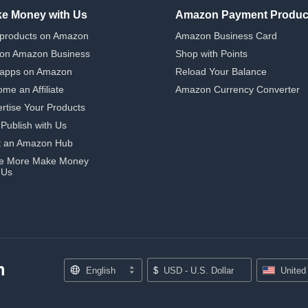
e Money with Us
Amazon Payment Produc
 products on Amazon
Amazon Business Card
 on Amazon Business
Shop with Points
 apps on Amazon
Reload Your Balance
me an Affiliate
Amazon Currency Converter
rtise Your Products
-Publish with Us
t an Amazon Hub
e More Make Money
 Us
English
$
USD - U.S. Dollar
United