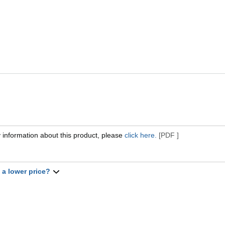
 information about this product, please
click here.
[PDF ]
t a lower price?