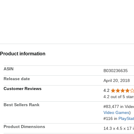
Product information
ASIN
B030236635
Release date
April 20, 2018
Customer Reviews
4.2
4.2 out of 5 star
Best Sellers Rank
#83,477 in Vid
Video Games
)
#116 in
PlaySta
Product Dimensions
14.3 x 4.5 x 17