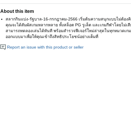
About this item
สลากกินแบ่ง-รัฐบาล-16-กรกฎาคม-2566 เริ่มต้นความสนุกแบบไม่ต้องคิ
คุณจะได้สัมผัสเกมหลากหลาย ทั้งสล็อต PG รูเล็ต และเกมกีฬาโดยไม่เสีย
สามารถทดลองเล่นได้ทันที พร้อมสำรวจฟีเจอร์ใหม่ล่าสุดในทุกหมวดเก
ออกแบบมาเพื่อให้คุณเข้าถึงสิทธิประโยชน์อย่างเต็มที่
Report an issue with this product or seller