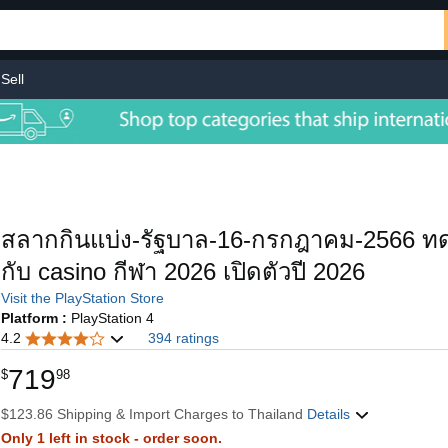
Sell
สลากกินแบ่ง-รัฐบาล-16-กรกฎาคม-2566 ทด
กับ casino กีฬา 2026 เปิดตัวปี 2026
Visit the PlayStation Store
Platform :
PlayStation 4
4.2
394 ratings
719
$
98
$123.86 Shipping & Import Charges to Thailand
Details
Only 1 left in stock - order soon.