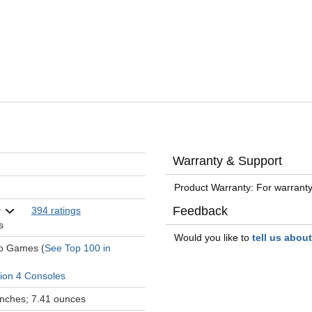
Warranty & Support
Product Warranty: For warranty
Feedback
394 ratings
s
Would you like to
tell us abou
eo Games (
See Top 100 in
tion 4 Consoles
 inches; 7.41 ounces