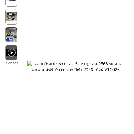
2 VIDEOS