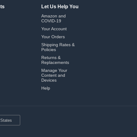
ts
Let Us Help You
Amazon and
COVID-19
Your Account
Your Orders
Shipping Rates &
Policies
Returns &
Replacements
Manage Your
Content and
Devices
Help
 States