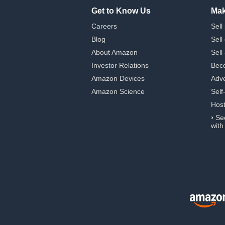
Get to Know Us
Mak
Careers
Sell
Blog
Sell
About Amazon
Sell
Investor Relations
Beco
Amazon Devices
Adve
Amazon Science
Self
Hos
›
Se
with