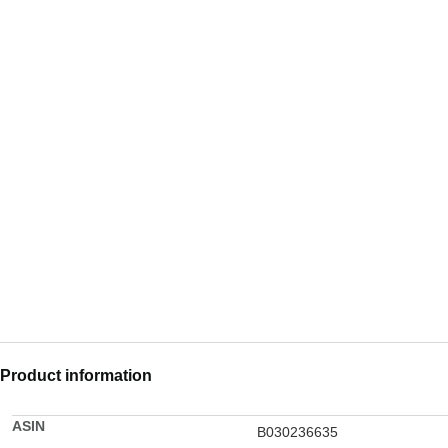
Product information
ASIN
B030236635