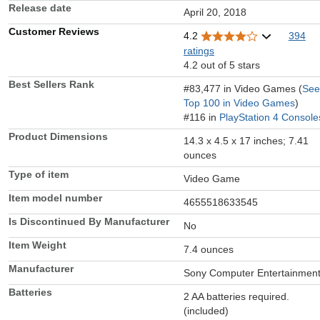
Release date
April 20, 2018
Customer Reviews
4.2
394
ratings
4.2 out of 5 stars
Best Sellers Rank
#83,477 in Video Games (
See
Top 100 in Video Games
)
#116 in
PlayStation 4 Console
Product Dimensions
14.3 x 4.5 x 17 inches; 7.41
ounces
Type of item
Video Game
Item model number
4655518633545
Is Discontinued By Manufacturer
No
Item Weight
7.4 ounces
Manufacturer
Sony Computer Entertainmen
Batteries
2 AA batteries required.
(included)