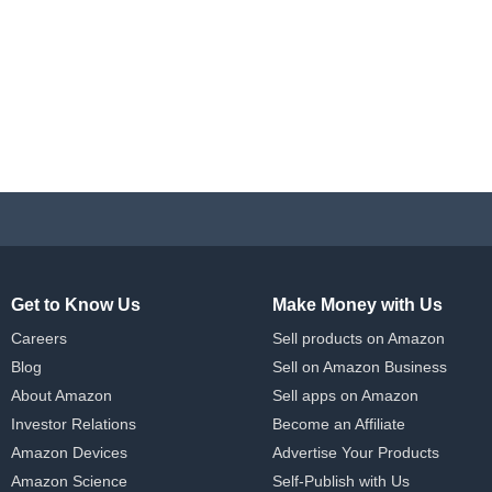
Get to Know Us
Make Money with Us
Careers
Sell products on Amazon
Blog
Sell on Amazon Business
About Amazon
Sell apps on Amazon
Investor Relations
Become an Affiliate
Amazon Devices
Advertise Your Products
Amazon Science
Self-Publish with Us