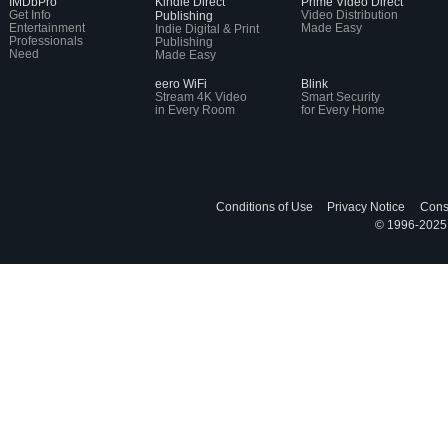
IMDbPro
Kindle Direct
Prime Video Direct
Get Info
Video Distribution
Publishing
Entertainment
Made Easy
Indie Digital & Print
Professionals
Publishing
Need
Made Easy
eero WiFi
Blink
Stream 4K Video
Smart Security
in Every Room
for Every Home
Conditions of Use
Privacy Notice
Cons
© 1996-2025, 