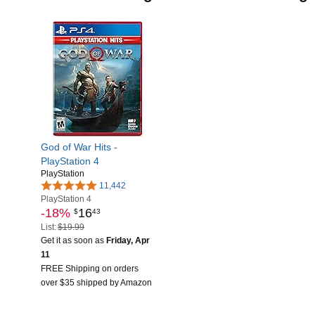
God of War Hits -
PlayStation 4
PlayStation
11,442
PlayStation 4
-18%
16
$
43
List:
$19.99
Get it as soon as
Friday, Apr
11
FREE Shipping on orders
over $35 shipped by Amazon