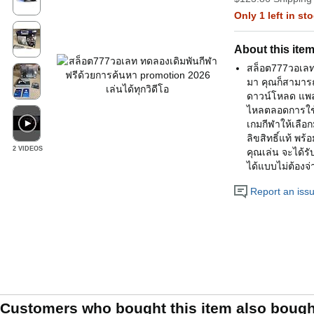
Only 1 left in st
About this ite
สล็อต777วอเลท 
มา คุณก็สามารถ
ดาวน์โหลด แพลต
ไหลตลอดการใช้ง
เกมกีฬาให้เลือ
ลิขสิทธิ์แท้ พร้
2 VIDEOS
คุณเล่น จะได้รั
ได้แบบไม่ต้องจ่า
Report an issue
Customers who bought this item also bough