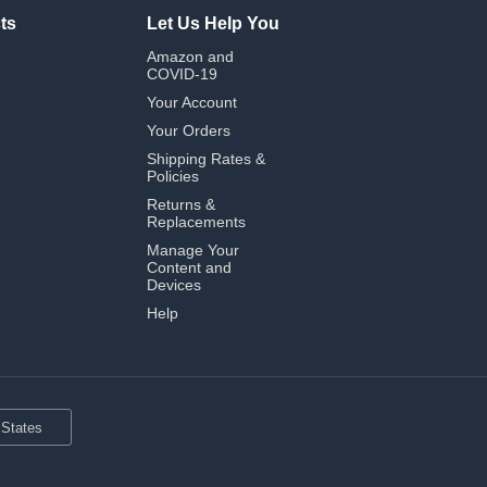
ts
Let Us Help You
Amazon and
COVID-19
Your Account
Your Orders
Shipping Rates &
Policies
Returns &
Replacements
Manage Your
Content and
Devices
Help
 States