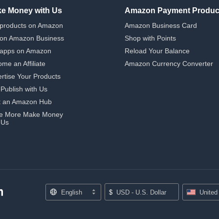
e Money with Us
Amazon Payment Produc
 products on Amazon
Amazon Business Card
 on Amazon Business
Shop with Points
 apps on Amazon
Reload Your Balance
me an Affiliate
Amazon Currency Converter
rtise Your Products
-Publish with Us
t an Amazon Hub
e More Make Money
 Us
English
$
USD - U.S. Dollar
United