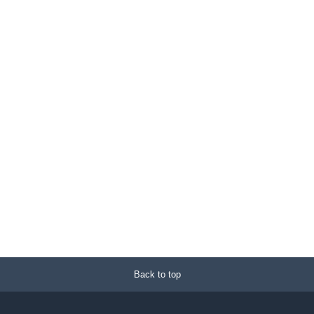
Back to top