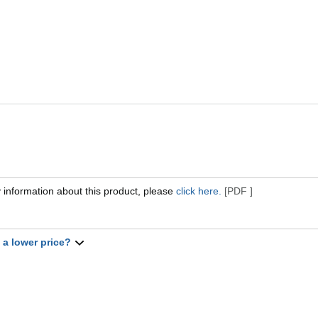
 information about this product, please
click here.
[PDF ]
t a lower price?