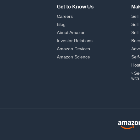
Get to Know Us
Mak
Careers
Sell
Blog
Sell
About Amazon
Sell
Investor Relations
Beco
Amazon Devices
Adve
Amazon Science
Self
Hos
›
Se
with