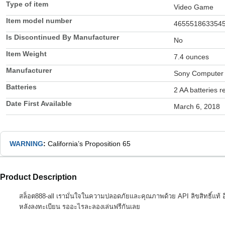
Type of item
Video Game
Item model number
465551863354
Is Discontinued By Manufacturer
No
Item Weight
7.4 ounces
Manufacturer
Sony Computer 
Batteries
2 AA batteries r
Date First Available
March 6, 2018
WARNING
:
California’s Proposition 65
Product Description
สล็อต888-all เรามั่นใจในความปลอดภัยและคุณภาพด้วย API ลิขสิทธิ์แท้ อีก
หลังลงทะเบียน รออะไรละลองเล่นฟรีกันเลย