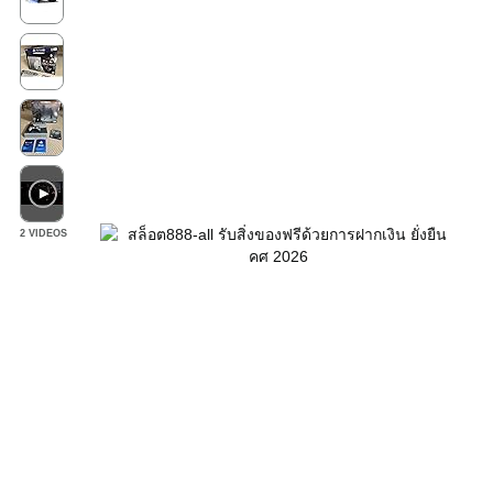
2 VIDEOS