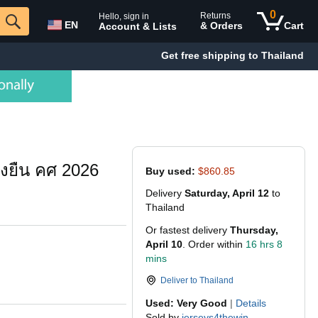
0
Returns
Hello, sign in
EN
& Orders
Cart
Account & Lists
Get free shipping to Thailand
ั่งยืน คศ 2026
Buy used:
$860.85
Delivery
Saturday, April 12
to
Thailand
Or fastest delivery
Thursday,
April 10
. Order within
16 hrs 8
mins
Deliver to
Thailand
Used: Very Good
|
Details
Sold by
jerseys4thewin