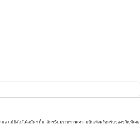
อยู่เสมอ แม้ยังไม่ได้สมัคร ก็มาสัมรSมบรรยากาศความบันเทิงพร้อมรับของขวัญพิเศษ