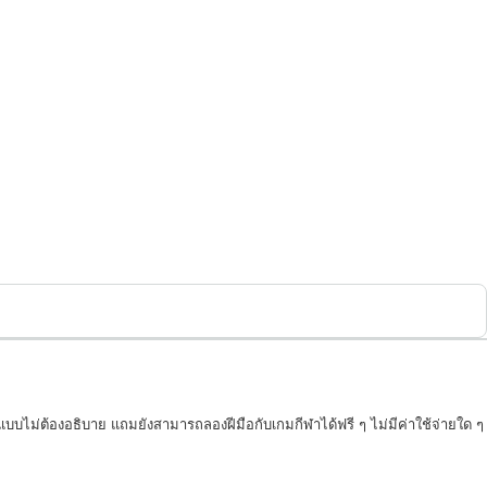
์แบบไม่ต้องอธิบาย แถมยังสามารถลองฝีมือกับเกมกีฬาได้ฟรี ๆ ไม่มีค่าใช้จ่ายใด ๆ