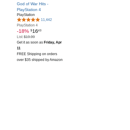
God of War Hits -
PlayStation 4
PlayStation
11,442
PlayStation 4
-18%
16
$
43
List:
$19.99
Get it as soon as
Friday, Apr
11
FREE Shipping on orders
over $35 shipped by Amazon