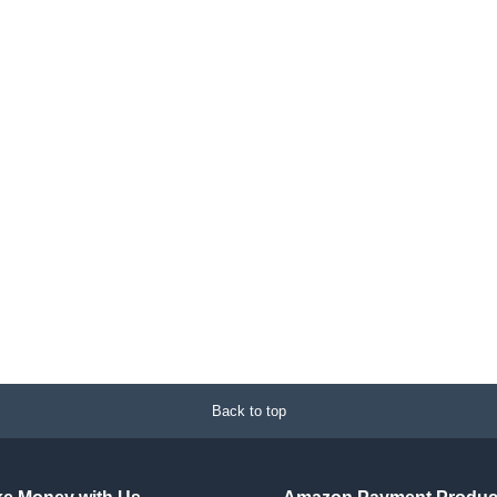
Back to top