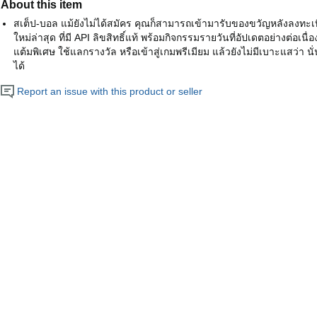
About this item
สเต็ป-บอล แม้ยังไม่ได้สมัคร คุณก็สามารถเข้ามารับของขวัญหลังลงทะเบ
ใหม่ล่าสุด ที่มี API ลิขสิทธิ์แท้ พร้อมกิจกรรมรายวันที่อัปเดตอย่างต่อเนื่อง
แต้มพิเศษ ใช้แลกรางวัล หรือเข้าสู่เกมพรีเมียม แล้วยังไม่มีเบาะแสว่า น
ได้
Report an issue with this product or seller