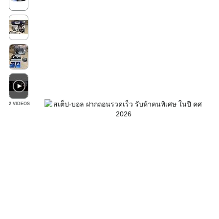
2 VIDEOS