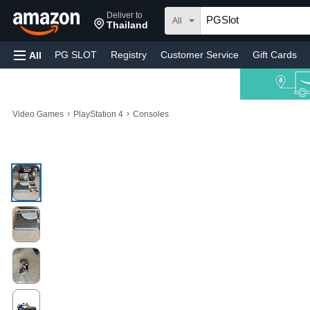
Deliver to
All
Thailand
PG SLOT
Registry
Customer Service
Gift Cards
All
›
›
Video Games
PlayStation 4
Consoles