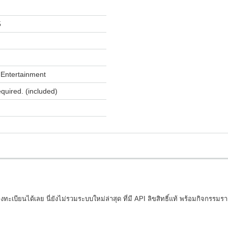
5
Entertainment
equired. (included)
บียนได้เลย นี่ยังไม่รวมระบบใหม่ล่าสุด ที่มี API ลิขสิทธิ์แท้ พร้อมกิจกรรมรายวัน