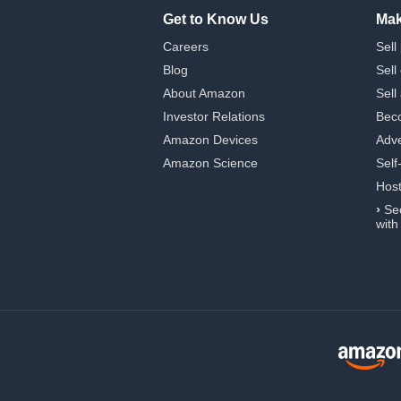
Get to Know Us
Mak
Careers
Sell
Blog
Sell
About Amazon
Sell
Investor Relations
Beco
Amazon Devices
Adve
Amazon Science
Self
Hos
›
Se
with