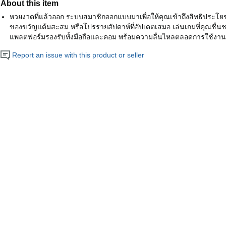
About this item
หวยงวดที่แล้วออก ระบบสมาชิกออกแบบมาเพื่อให้คุณเข้าถึงสิทธิประโยชน์อ
ของขวัญแต้มสะสม หรือโปรรายสัปดาห์ที่อัปเดตเสมอ เล่นเกมที่คุณชื่น
แพลตฟอร์มรองรับทั้งมือถือและคอม พร้อมความลื่นไหลตลอดการใช้งาน
Report an issue with this product or seller